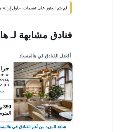
لم يتم العثور على تقييمات. حاول إزال
فنادق مشابهة لـ ها
أفضل الفنادق في هالمستاد
4 نجوم
Stationsgatan 44
0.0 كيلومتر عن وسط المدينة
390 ﷼
المتوس
شاهد المزيد من أهم الفنادق في هالمست