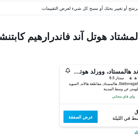
ة مرشح أو تغيير بحثك أو مسح كل شيء لعرض التقييمات.
لمشتاد هوتل آند فاندرارهيم كابتنش
جراند هالمستاد، وورلد هوتلز كرافتيد
ممتاز 8.5
, هالمستاد, مقاطعة هالاند, السويد
واي فاي مجاني
عرض الصفقة
ط في الليلة
اد