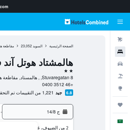
.com
رحلات طيران
الصفحة الرئيسية
السويد
23,052
مقاطعة هال
فنادق
هالمشتاد هوتل آند ف
سيارات
2 نجمتين
حزم العروض
Stuvaregatan 8, , هالمستاد, مقاطعة هالاند, السويد
+46 3512 0400
استكشاف
جيد
1,221 من التقييمات تم التحقق منها
6.8
رحلات
ج 14/8
-
العَرَبِيَّة
2 من الضيوف، غرفة واحدة