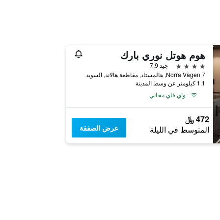
هوم هوتل نوري بارك
4 نجوم
جيد 7.9
Norra Vägen 7, هالمستاد, مقاطعة هالاند, السويد
1.1 كيلومتر عن وسط المدينة
واي فاي مجاني
472 ﷼
عرض الصفقة
المتوسط في الليلة