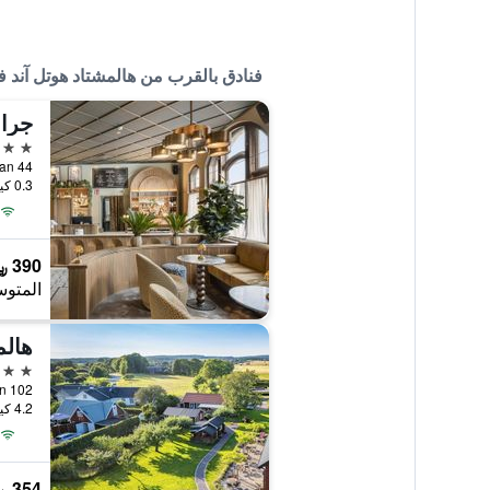
فنادق بالقرب من هالمشتاد هوتل آند ف
4 نجوم
Stationsgatan 44
0.3 كيلومتر عن وسط المدينة
390 ﷼
المتوس
هالم
3 نجوم
4.2 كيلومتر عن وسط المدينة
354 ﷼