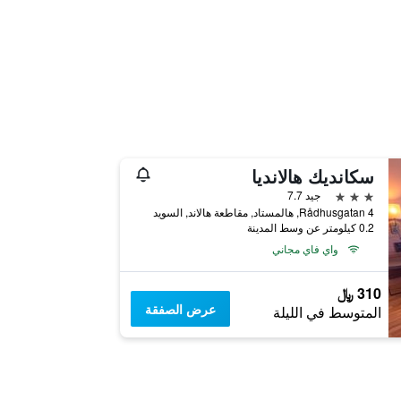
سكانديك هالانديا
3 نجوم
جيد 7.7
Rådhusgatan 4, هالمستاد, مقاطعة هالاند, السويد
0.2 كيلومتر عن وسط المدينة
واي فاي مجاني
310 ﷼
عرض الصفقة
المتوسط في الليلة