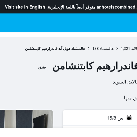
ar.hotelscombined
متوفر أيضاً باللغة الإنجليزية.
Visit site in English
اند
1,321
هالمستاد
138
هالمشتاد هوتل آند فاندرارهيم كابتنشامن
اندرارهيم كابتنشامن
فندق
س 15/8