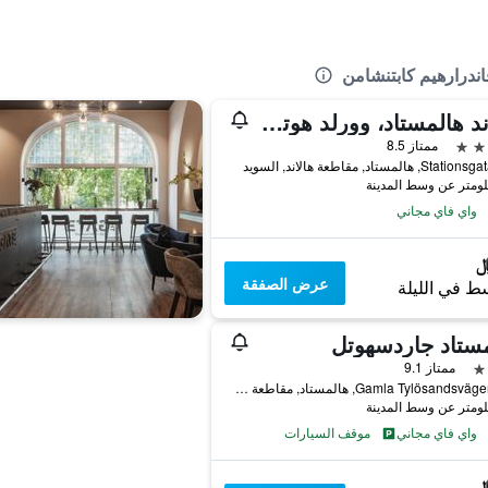
اندرارهيم كابتنشامن
جراند هالمستاد، وورلد هوتلز كرافتيد
ممتاز 8.5
, هالمستاد, مقاطعة هالاند, السويد
واي فاي مجاني
عرض الصفقة
ط في الليلة
ستاد جاردسهوتل
ممتاز 9.1
102 Gamla Tylösandsvägen, هالمستاد, مقاطعة هالاند, السويد
واي فاي مجاني
موقف السيارات