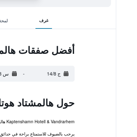
غرف
لمحة
أفضل صفقات هالمشت
ج 14/8
-
س 15/8
حول هالمشتاد هوتل 
Kaptenshamn Hotell & Vandrarhem هالمستاد. كما يوجد أيضاً إنترنت مجاني ومسبح.
يرحب بالضيوف للاستمتاع براحة في حدائق ف