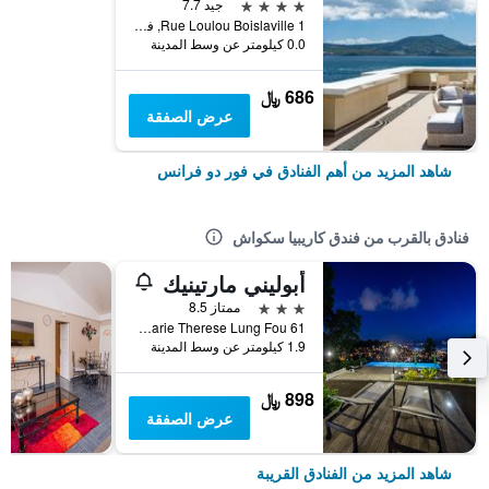
4 نجوم
جيد 7.7
1 Rue Loulou Boislaville, فور دو فرانس, مارتينيك
0.0 كيلومتر عن وسط المدينة
686 ﷼
عرض الصفقة
شاهد المزيد من أهم الفنادق في فور دو فرانس
فنادق بالقرب من فندق كاريبيا سكواش
أبوليني مارتينيك
3 نجوم
ممتاز 8.5
61 Rue Marie Therese Lung Fou, فور دو فرانس, مارتينيك
1.9 كيلومتر عن وسط المدينة
898 ﷼
عرض الصفقة
شاهد المزيد من الفنادق القريبة