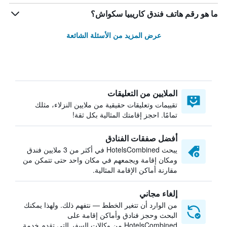
ما هو رقم هاتف فندق كاريبيا سكواش؟
عرض المزيد من الأسئلة الشائعة
الملايين من التعليقات
تقييمات وتعليقات حقيقية من ملايين النزلاء، مثلك
تمامًا. احجز إقامتك المثالية بكل ثقة!
أفضل صفقات الفنادق
يبحث HotelsCombined في أكثر من 3 ملايين فندق
ومكان إقامة ويجمعهم في مكان واحد حتى تتمكن من
مقارنة أماكن الإقامة المثالية.
إلغاء مجاني
من الوارد أن تتغير الخطط — نتفهم ذلك. ولهذا يمكنك
البحث وحجز فنادق وأماكن إقامة على
HotelsCombined من وكالات السفر التي تقدم خدمة