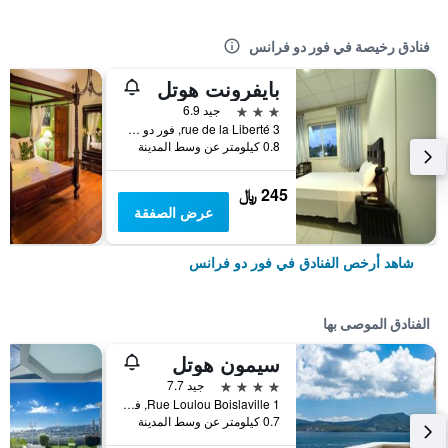
فنادق رخيصة في فور دو فرانس
بايفرونت هوتل
3 نجوم
جيد 6.9
3 rue de la Liberté, فور دو فرانس, مارتينيك
0.8 كيلومتر عن وسط المدينة
245 ﷼
عرض الصفقة
شاهد أرخص الفنادق في فور دو فرانس
الفنادق الموصى بها
سيمون هوتل
4 نجوم
جيد 7.7
1 Rue Loulou Boislaville, فور دو فرانس, مارتينيك
0.7 كيلومتر عن وسط المدينة