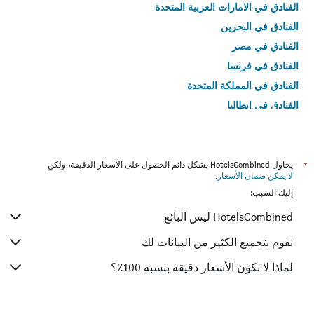
الفنادق في الامارات العربية المتحدة
الفنادق في البحرين
الفنادق في مصر
الفنادق في فرنسا
الفنادق في المملكة المتحدة
الفنادق في إيطاليا
الفنادق في تايلاند
*
يحاول HotelsCombined بشكل دائم الحصول على الأسعار الدقيقة، ولكن
لا يمكن ضمان الأسعار
.
إليك السبب:
HotelsCombined ليس البائع
نقوم بتجميع الكثير من البيانات لك
لماذا لا تكون الأسعار دقيقة بنسبة 100٪؟