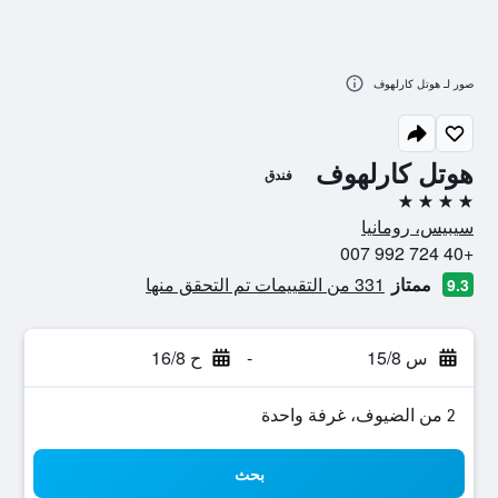
صور لـ هوتل كارلهوف
هوتل كارلهوف
فندق
4 نجوم
سيبيس، رومانيا
+40 724 992 007
ممتاز
331 من التقييمات تم التحقق منها
9.3
س 15/8
-
ح 16/8
2 من الضيوف، غرفة واحدة
بحث