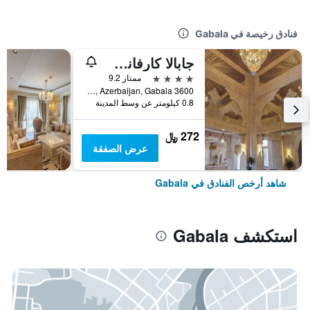
فنادق رخيصة في Gabala
جابالا كارفانساراي هوتل
4 نجوم
ممتاز 9.2
3600 Elchin Kerimov 20 Gabala, Azerbaijan, Gabala, أذربيجان
0.8 كيلومتر عن وسط المدينة
272 ﷼
عرض الصفقة
شاهد أرخص الفنادق في Gabala
استكشف Gabala