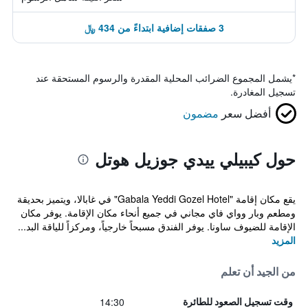
3 صفقات إضافية ابتداءً من 434 ﷼
*
يشمل المجموع الضرائب المحلية المقدرة والرسوم المستحقة عند
تسجيل المغادرة.
أفضل سعر
مضمون
حول كيبيلي ييدي جوزيل هوتل
يقع مكان إقامة "Gabala Yeddi Gozel Hotel" في غابالا، ويتميز بحديقة
ومطعم وبار وواي فاي مجاني في جميع أنحاء مكان الإقامة. يوفر مكان
الإقامة للضيوف ساونا. يوفر الفندق مسبحاً خارجياً، ومركزاً للياقة البد...
المزيد
من الجيد أن تعلم
14:30
وقت تسجيل الصعود للطائرة