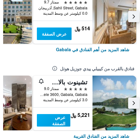
5 نجوم
ممتاز 9.7
Sahil Street, Gabala, أذربيجان
0.0 كيلومتر عن وسط المدينة
514 ﷼
عرض الصفقة
شاهد المزيد من أهم الفنادق في Gabala
فنادق بالقرب من كيبيلي ييدي جوزيل هوتل
تشينوت بالاس جابالا
5 نجوم
ممتاز 9.0
Nohurgishlag, Gebele 3600, Gabala, Gabala, أذربيجان
3.0 كيلومتر عن وسط المدينة
5,221 ﷼
عرض
الصفقة
شاهد المزيد من الفنادق القريبة