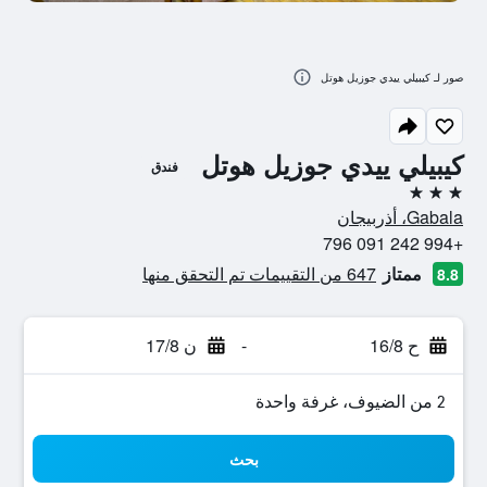
صور لـ كيبيلي ييدي جوزيل هوتل
كيبيلي ييدي جوزيل هوتل
فندق
3 نجوم
Gabala، أذربيجان
+994 242 091 796
ممتاز
647 من التقييمات تم التحقق منها
8.8
ح 16/8
-
ن 17/8
2 من الضيوف، غرفة واحدة
بحث