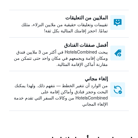
الملايين من التعليقات
تقييمات وتعليقات حقيقية من ملايين النزلاء، مثلك
تمامًا. احجز إقامتك المثالية بكل ثقة!
أفضل صفقات الفنادق
يبحث HotelsCombined في أكثر من 3 ملايين فندق
ومكان إقامة ويجمعهم في مكان واحد حتى تتمكن من
مقارنة أماكن الإقامة المثالية.
إلغاء مجاني
من الوارد أن تتغير الخطط — نتفهم ذلك. ولهذا يمكنك
البحث وحجز فنادق وأماكن إقامة على
HotelsCombined من وكالات السفر التي تقدم خدمة
الإلغاء المجاني