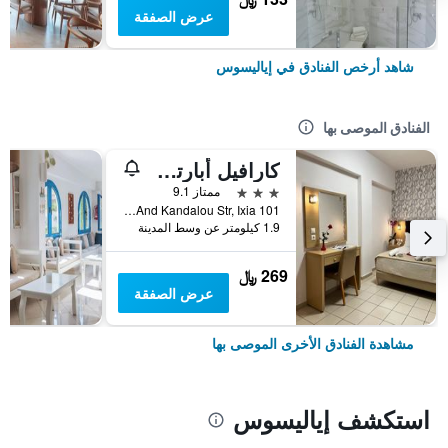
عرض الصفقة
شاهد أرخص الفنادق في إياليسوس
الفنادق الموصى بها
كارافيل أبارتمنت هوتل
3 نجوم
ممتاز 9.1
101 Iraklidon Ave And Kandalou Str, Ixia, إياليسوس, اليونان
1.9 كيلومتر عن وسط المدينة
269 ﷼
عرض الصفقة
مشاهدة الفنادق الأخرى الموصى بها
استكشف إياليسوس