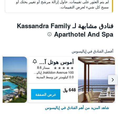
لم يتم العثور على تقييمات. حاول إزالة مرشح أو تغيير بحثك أو
مسح كل شيء لعرض التقييمات.
فنادق مشابهة لـ Kassandra Family
Aparthotel And Spa
أفضل الفنادق في إياليسوس
أموس هوتل آند سبا
5 نجوم
ممتاز 8.6
100 Iraklidon Avenue, إياليسوس, اليونان
0.0 كيلومتر عن وسط المدينة
648 ﷼
عرض الصفقة
شاهد المزيد من أهم الفنادق في إياليسوس