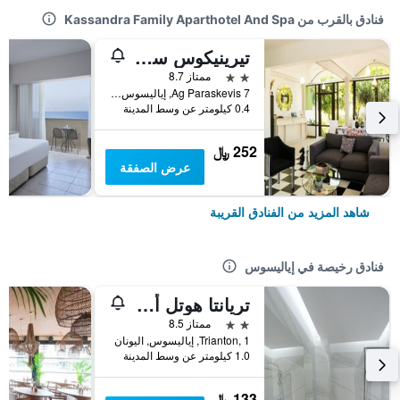
فنادق بالقرب من Kassandra Family Aparthotel And Spa
تيرينيكوس سني جاردن هوتل آند جونيور سويتس
2 نجمتين
ممتاز 8.7
7 Ag Paraskevis, إياليسوس, اليونان
0.4 كيلومتر عن وسط المدينة
252 ﷼
عرض الصفقة
شاهد المزيد من الفنادق القريبة
فنادق رخيصة في إياليسوس
تريانتا هوتل أبارتمنتس
2 نجمتين
ممتاز 8.5
Trianton, 1, إياليسوس, اليونان
1.0 كيلومتر عن وسط المدينة
133 ﷼