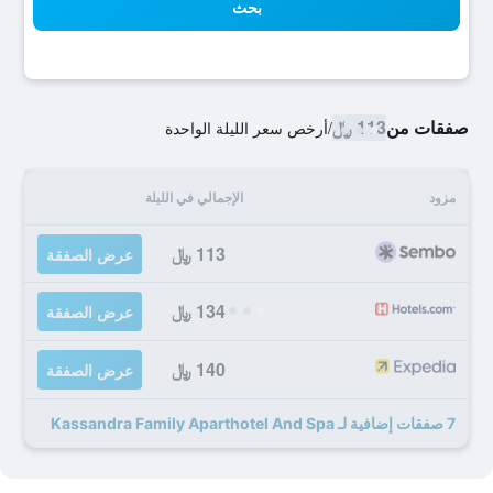
بحث
صفقات من
113 ﷼
/
أرخص سعر الليلة الواحدة
مزود
الإجمالي في الليلة
113 ﷼
عرض الصفقة
134 ﷼
عرض الصفقة
140 ﷼
عرض الصفقة
7 صفقات إضافية لـ Kassandra Family Aparthotel And Spa