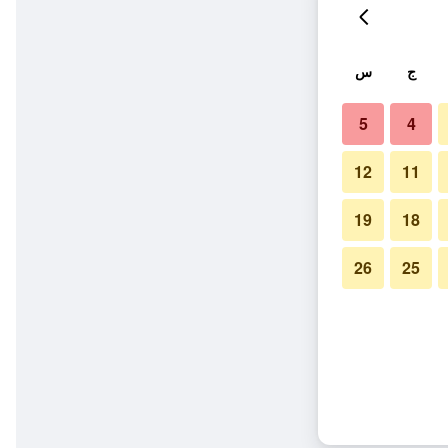
ج
س
5
4
12
11
19
18
26
25