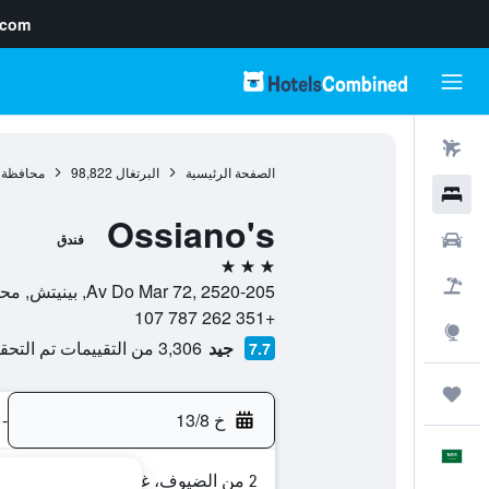
.com
رحلات طيران
الصفحة الرئيسية
البرتغال
98,822
محافظة ل
فنادق
Ossiano's
سيارات
فندق
3 نجوم
حزم العروض
Av Do Mar 72, 2520-205, بينيتش, محافظة ليريا, البرتغال
+351 262 787 107
استكشاف
جيد
3,306 من التقييمات تم التحقق منها
7.7
رحلات
خ 13/8
-
العَرَبِيَّة
2 من الضيوف، غرفة واحدة