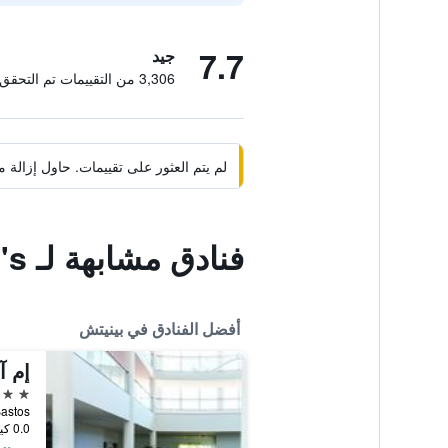
7.7
جيد
3,306 من التقييمات تم التحقق منها
لم يتم العثور على تقييمات. حاول إزال
فنادق مشابهة لـ Ossiano's
أفضل الفنادق في بينيتش
إم آ
4 نجوم
0.0 كيلومتر عن وسط المدينة