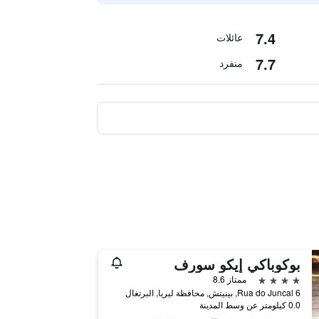
7.4
عائلات
7.7
منفرد
بوكوباكي إيكو سورف
4 نجوم
ممتاز 8.6
Rua do Juncal 6, بينيتش, محافظة ليريا, البرتغال
0.0 كيلومتر عن وسط المدينة