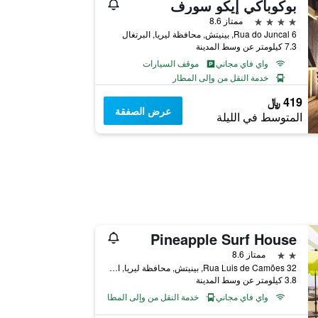
بوكوباكي إيكو سورف
4 نجوم
ممتاز 8.6
Rua do Juncal 6, بينيتش, محافظة ليريا, البرتغال
7.3 كيلومتر عن وسط المدينة
واي فاي مجاني
موقف السيارات
خدمة النقل من وإلى المطار
419 ﷼
عرض الصفقة
المتوسط في الليلة
Pineapple Surf House
2 نجمتين
ممتاز 8.6
Rua Luis de Camões 32, بينيتش, محافظة ليريا, البرتغال
3.8 كيلومتر عن وسط المدينة
واي فاي مجاني
خدمة النقل من وإلى المطار