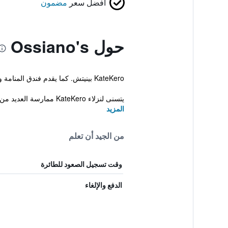
أفضل سعر
مضمون
حول Ossiano's
KateKero بينيتش. كما يقدم فندق المنامة والإفطار للنزلاء مكتب تأجير سيارات، نقليات من وإلى المطار ومصعد.
يتسنى لنزلاء KateKero ممارسة العديد من الأنشطة الخارجية، والتي تتضمن رياضة الغطس وصيد الس...
المزيد
من الجيد أن تعلم
وقت تسجيل الصعود للطائرة
الدفع والإلغاء