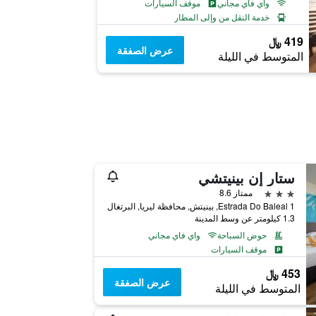
واي فاي مجاني
موقف السيارات
خدمة النقل من وإلى المطار
419 ﷼
عرض الصفقة
المتوسط في الليلة
ستار إن بينيتشي
3 نجوم
ممتاز 8.6
Estrada Do Baleal 1, بينيتش, محافظة ليريا, البرتغال
1.3 كيلومتر عن وسط المدينة
حوض السباحة
واي فاي مجاني
موقف السيارات
453 ﷼
عرض الصفقة
المتوسط في الليلة