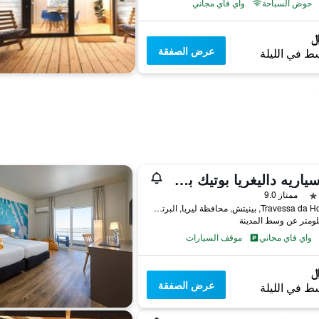
حوض السباحة
واي فاي مجاني
عرض الصفقة
ط في الليلة
ميرسياريه داليغريا بوتيك بي آن بي
ممتاز 9.0
Travessa da Horta, 2, بينيتش, محافظة ليريا, البرتغال
واي فاي مجاني
موقف السيارات
عرض الصفقة
ط في الليلة