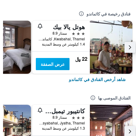
فنادق رخيصة في كاثماندو
هوتل يالا بيك
3 نجوم
ممتاز 8.9
Kwabahal, Thamel, كاثماندو, نيبال
1.4 كيلومتر عن وسط المدينة
22 ﷼
عرض الصفقة
شاهد أرخص الفنادق في كاثماندو
الفنادق الموصى بها
كانتيبور تيمبل هاوس
3 نجوم
ممتاز 8.9
Chusyabahal, Jyatha, Thamel, كاثماندو, نيبال
1.3 كيلومتر عن وسط المدينة