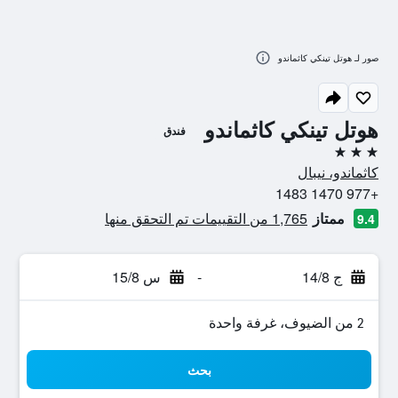
صور لـ هوتل تينكي كاثماندو
هوتل تينكي كاثماندو
فندق
3 نجوم
كاثماندو، نيبال
+977 1470 1483
ممتاز
1,765 من التقييمات تم التحقق منها
9.4
ج 14/8
-
س 15/8
2 من الضيوف، غرفة واحدة
بحث