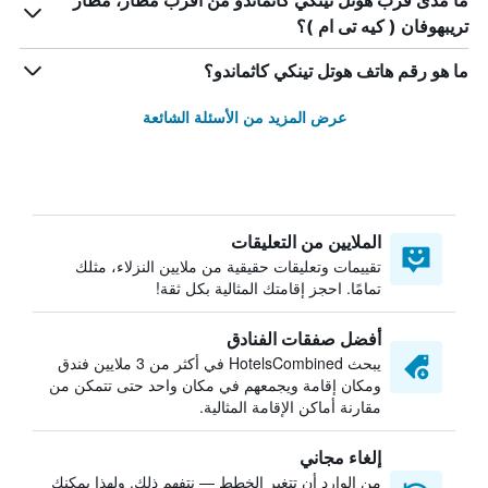
ما مدى قرب هوتل تينكي كاثماندو من أقرب مطار، مطار
تريبهوفان ( كيه تى ام )؟
ما هو رقم هاتف هوتل تينكي كاثماندو؟
عرض المزيد من الأسئلة الشائعة
الملايين من التعليقات
تقييمات وتعليقات حقيقية من ملايين النزلاء، مثلك
تمامًا. احجز إقامتك المثالية بكل ثقة!
أفضل صفقات الفنادق
يبحث HotelsCombined في أكثر من 3 ملايين فندق
ومكان إقامة ويجمعهم في مكان واحد حتى تتمكن من
مقارنة أماكن الإقامة المثالية.
إلغاء مجاني
من الوارد أن تتغير الخطط — نتفهم ذلك. ولهذا يمكنك