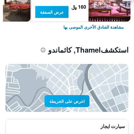
160 ﷼
عرض الصفقة
مشاهدة الفنادق الأخرى الموصى بها
استكشفThamel, كاثماندو
اعرض على الخريطة
سيارت ايجار