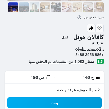
صور لـ كافالان هوتل
كافالان هوتل
فندق
3 نجوم
ييلان سيتي، تايوان
+886 3956 8488
ممتاز
1,082 من التقييمات تم التحقق منها
8.5
ج 14/8
-
س 15/8
2 من الضيوف، غرفة واحدة
بحث