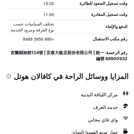
15:00
وقت تسجيل الصعود للطائرة
11:00
وقت تسجيل المغادرة
تختلف السياسات حسب
الدفع والإلغاء
نوع الغرفة ومزود الخدمة.
+886 3956 8488
رقم مكتب الاستقبال
رقم الرخصة: 宜蘭縣旅館124號 | 宜泰大飯店股份有限公司 | 統一
編號 89900932
المزايا ووسائل الراحة في كافالان هوتل
مركز اللياقة البدنية
خدمة الغرف
واي فاي مجاني
جهاز صنع القهوة/ الشاي