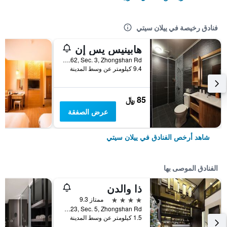
فنادق رخيصة في ييلان سيتي
هابينيس يس إن
No.62, Sec. 3, Zhongshan Rd, ييلان سيتي, تايوان
9.4 كيلومتر عن وسط المدينة
85 ﷼
عرض الصفقة
شاهد أرخص الفنادق في ييلان سيتي
الفنادق الموصى بها
ذا والدن
4 نجوم
ممتاز 9.3
No.123, Sec. 5, Zhongshan Rd., ييلان سيتي, تايوان
1.5 كيلومتر عن وسط المدينة