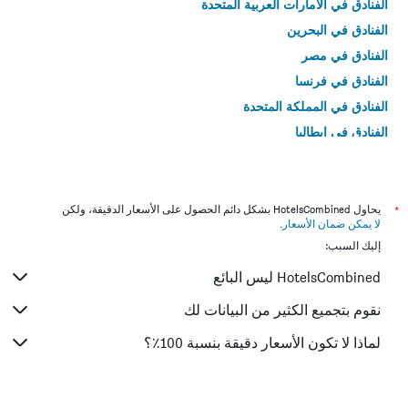
الفنادق في الامارات العربية المتحدة
الفنادق في البحرين
الفنادق في مصر
الفنادق في فرنسا
الفنادق في المملكة المتحدة
الفنادق في إيطاليا
الفنادق في تايلاند
*
يحاول HotelsCombined بشكل دائم الحصول على الأسعار الدقيقة، ولكن
لا يمكن ضمان الأسعار
.
إليك السبب:
HotelsCombined ليس البائع
نقوم بتجميع الكثير من البيانات لك
لماذا لا تكون الأسعار دقيقة بنسبة 100٪؟