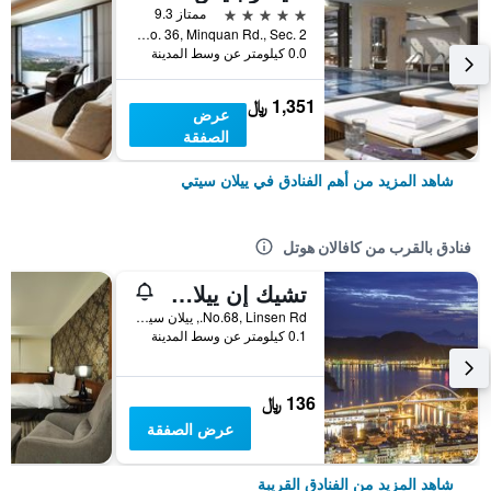
5 نجوم
ممتاز 9.3
No. 36, Minquan Rd., Sec. 2, ييلان سيتي, تايوان
0.0 كيلومتر عن وسط المدينة
1,351 ﷼
عرض
الصفقة
شاهد المزيد من أهم الفنادق في ييلان سيتي
فنادق بالقرب من كافالان هوتل
تشيك إن ييلان لودونج
No.68, Linsen Rd., ييلان سيتي, تايوان
0.1 كيلومتر عن وسط المدينة
136 ﷼
عرض الصفقة
شاهد المزيد من الفنادق القريبة