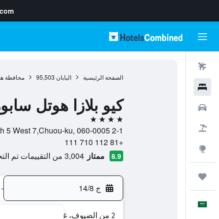
.com
رحلات طيران
الصفحة الرئيسية
اليابان
95,503
محافظة هو
فنادق
كيو بلازا هوتل سابو
سيارات
4 نجوم
حزم العروض
2-1 North 5 West 7,Chuou-ku, 060-0005, سابورو, محافظة هوكايدو, اليابان
+81 112 710 111
استكشاف
ممتاز
3,004 من التقييمات تم التحقق منها
8.9
رحلات
ج 14/8
-
العَرَبِيَّة
2 من الضيوف، غرفة واحدة