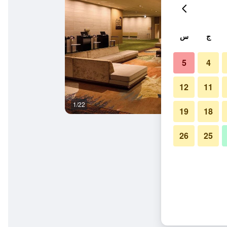
ج
س
5
4
12
11
1/22
آخر
19
18
26
25