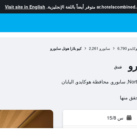
ar.hotelscombined
متوفر أيضاً باللغة الإنجليزية.
Visit site in English
كايدو
6,790
سابورو
2,261
كيو بلازا هوتل سابورو
رو
فندق
س 15/8