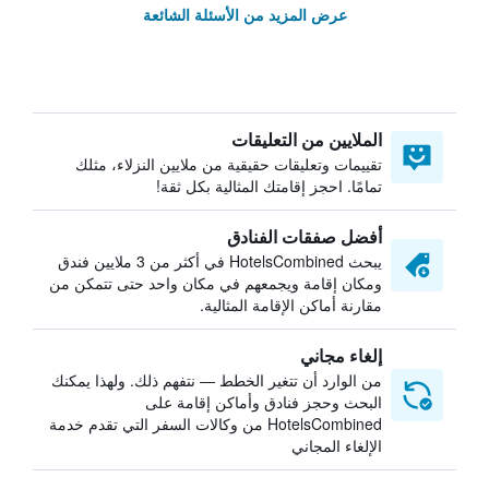
عرض المزيد من الأسئلة الشائعة
الملايين من التعليقات
تقييمات وتعليقات حقيقية من ملايين النزلاء، مثلك
تمامًا. احجز إقامتك المثالية بكل ثقة!
أفضل صفقات الفنادق
يبحث HotelsCombined في أكثر من 3 ملايين فندق
ومكان إقامة ويجمعهم في مكان واحد حتى تتمكن من
مقارنة أماكن الإقامة المثالية.
إلغاء مجاني
من الوارد أن تتغير الخطط — نتفهم ذلك. ولهذا يمكنك
البحث وحجز فنادق وأماكن إقامة على
HotelsCombined من وكالات السفر التي تقدم خدمة
الإلغاء المجاني