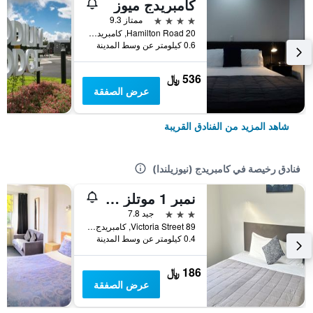
كامبريدج ميوز
4 نجوم
ممتاز 9.3
20 Hamilton Road, كامبريدج (نيوزيلندا), نيوزيلندا
0.6 كيلومتر عن وسط المدينة
536 ﷼
عرض الصفقة
شاهد المزيد من الفنادق القريبة
فنادق رخيصة في كامبريدج (نيوزيلندا)
نمبر 1 موتلز أون فيكتوريا
3 نجوم
جيد 7.8
89 Victoria Street, كامبريدج (نيوزيلندا), نيوزيلندا
0.4 كيلومتر عن وسط المدينة
186 ﷼
عرض الصفقة