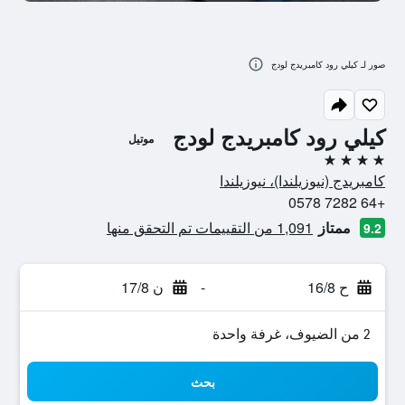
صور لـ كيلي رود كامبريدج لودج
كيلي رود كامبريدج لودج
موتيل
4 نجوم
كامبريدج (نيوزيلندا)، نيوزيلندا
+64 7282 0578
ممتاز
1,091 من التقييمات تم التحقق منها
9.2
ح 16/8
-
ن 17/8
2 من الضيوف، غرفة واحدة
بحث