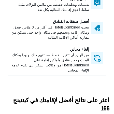
تقييمات وتعليقات حقيقية من ملايين النزلاء، مثلك
تمامًا. احجز إقامتك المثالية بكل ثقة!
أفضل صفقات الفنادق
يبحث HotelsCombined في أكثر من 3 ملايين فندق
ومكان إقامة ويجمعهم في مكان واحد حتى تتمكن من
مقارنة أماكن الإقامة المثالية.
إلغاء مجاني
من الوارد أن تتغير الخطط — نتفهم ذلك. ولهذا يمكنك
البحث وحجز فنادق وأماكن إقامة على
HotelsCombined من وكالات السفر التي تقدم خدمة
الإلغاء المجاني
اعثر على نتائج أفضل لإقامتك في كينتينج
166