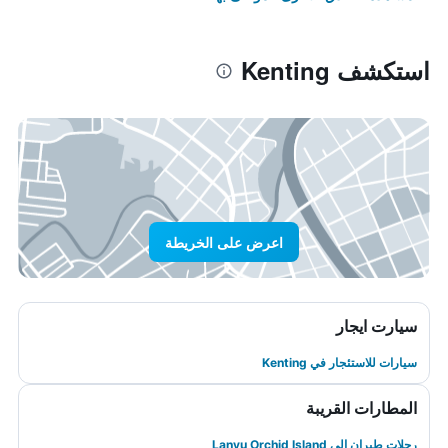
استكشف Kenting
اعرض على الخريطة
سيارت ايجار
سيارات للاستئجار في Kenting
المطارات القريبة
رحلات طيران إلى Lanyu Orchid Island