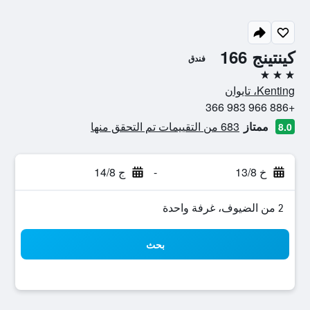
كينتينج 166
فندق
3 نجوم
Kenting، تايوان
+886 966 983 366
ممتاز
683 من التقييمات تم التحقق منها
8.0
خ 13/8
-
ج 14/8
2 من الضيوف، غرفة واحدة
بحث