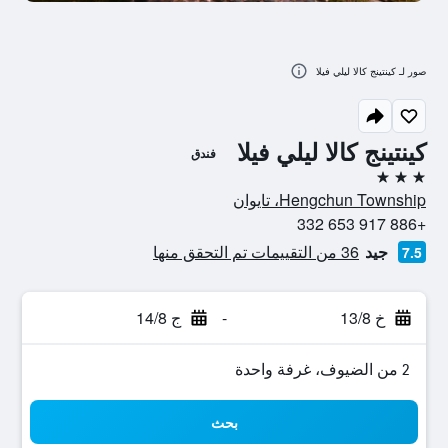
صور لـ كينتينج كالا ليلي فيلا
كينتينج كالا ليلي فيلا
فندق
3 نجوم
Hengchun Township، تايوان
+886 917 653 332
جيد
36 من التقييمات تم التحقق منها
7.5
خ 13/8
-
ج 14/8
2 من الضيوف، غرفة واحدة
بحث