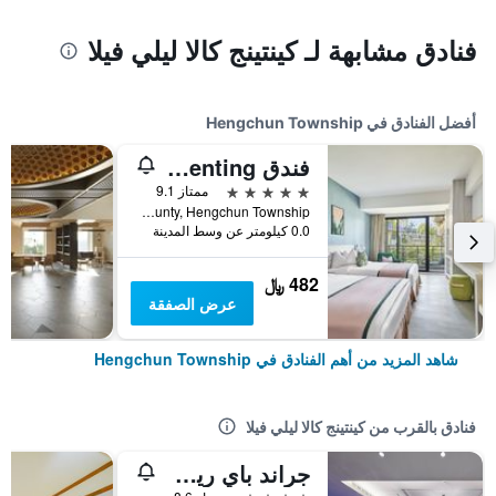
فنادق مشابهة لـ كينتينج كالا ليلي فيلا
أفضل الفنادق في Hengchun Township
فندق Caesar Park Kenting
5 نجوم
ممتاز 9.1
No. 6 Kenting Road, Hengchun Town, Pingtung County, Hengchun Township, تايوان
0.0 كيلومتر عن وسط المدينة
482 ﷼
عرض الصفقة
شاهد المزيد من أهم الفنادق في Hengchun Township
فنادق بالقرب من كينتينج كالا ليلي فيلا
جراند باي ريزورت