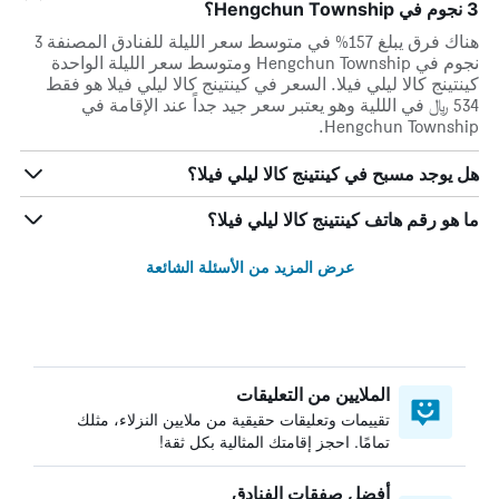
3 نجوم في Hengchun Township؟
هناك فرق يبلغ 157% في متوسط ​​سعر الليلة للفنادق المصنفة 3
نجوم في Hengchun Township ومتوسط ​​سعر الليلة الواحدة
كينتينج كالا ليلي فيلا. السعر في كينتينج كالا ليلي فيلا هو فقط
534 ﷼ في الللية وهو يعتبر سعر جيد جداً عند الإقامة في
Hengchun Township.
هل يوجد مسبح في كينتينج كالا ليلي فيلا؟
ما هو رقم هاتف كينتينج كالا ليلي فيلا؟
عرض المزيد من الأسئلة الشائعة
الملايين من التعليقات
تقييمات وتعليقات حقيقية من ملايين النزلاء، مثلك
تمامًا. احجز إقامتك المثالية بكل ثقة!
أفضل صفقات الفنادق