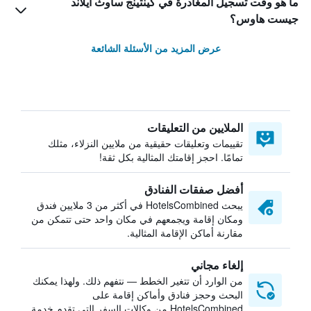
ما هو وقت تسجيل المغادرة في كينتينج ساوث أيلاند
جيست هاوس؟
عرض المزيد من الأسئلة الشائعة
الملايين من التعليقات
تقييمات وتعليقات حقيقية من ملايين النزلاء، مثلك
تمامًا. احجز إقامتك المثالية بكل ثقة!
أفضل صفقات الفنادق
يبحث HotelsCombined في أكثر من 3 ملايين فندق
ومكان إقامة ويجمعهم في مكان واحد حتى تتمكن من
مقارنة أماكن الإقامة المثالية.
إلغاء مجاني
من الوارد أن تتغير الخطط — نتفهم ذلك. ولهذا يمكنك
البحث وحجز فنادق وأماكن إقامة على
HotelsCombined من وكالات السفر التي تقدم خدمة