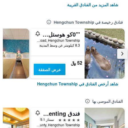
شاهد المزيد من الفنادق القريبة
فنادق رخيصة في Hengchun Township
'''0كو هوستل 4 4444
No. 195, Kenting Road, Hengchun Township, تايوان
8.3 كيلومتر عن وسط المدينة
52 ﷼
عرض الصفقة
شاهد أرخص الفنادق في Hengchun Township
الفنادق الموصى بها
فندق Caesar Park Kenting
5 نجوم
ممتاز 9.1
No. 6 Kenting Road, Hengchun Town, Pingtung County, Hengchun Township, تايوان