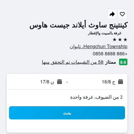
كينتينج ساوث أيلاند جيست هاوس
غرفة بالمبيت والإفطار
3 نجوم
Hengchun Township، تايوان
+886 8888 0858
ممتاز
58 من التقييمات تم التحقق منها
8.6
ح 16/8
-
ن 17/8
2 من الضيوف، غرفة واحدة
بحث