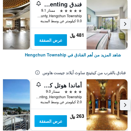
فندق Caesar Park Kenting
5 نجوم
ممتاز 9.1
No. 6 Kenting Road, Hengchun Town, Pingtung County, Hengchun Township, تايوان
0.0 كيلومتر عن وسط المدينة
481 ﷼
عرض الصفقة
شاهد المزيد من أهم الفنادق في Hengchun Township
فنادق بالقرب من كينتينج ساوث أيلاند جيست هاوس
أماندا هوتل كنتيج
4 نجوم
ممتاز 9.0
No.330, Nanwan Rd., Kenting, Hengchun Township, تايوان
2.0 كيلومتر عن وسط المدينة
263 ﷼
عرض الصفقة