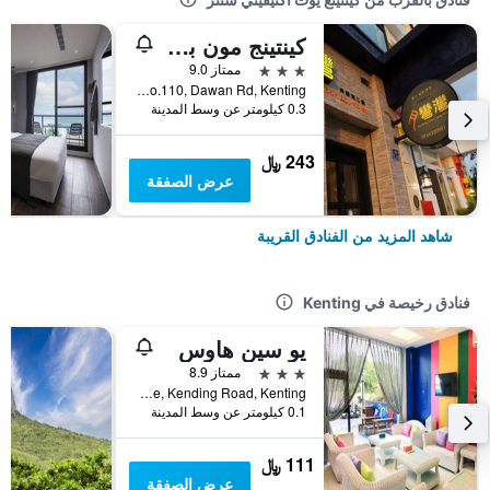
كينتينج مون باي هوتل
3 نجوم
ممتاز 9.0
No.110, Dawan Rd, Kenting, تايوان
0.3 كيلومتر عن وسط المدينة
243 ﷼
عرض الصفقة
شاهد المزيد من الفنادق القريبة
فنادق رخيصة في Kenting
يو سين هاوس
3 نجوم
ممتاز 8.9
No.5 Heping Lane, Kending Road, Kenting, تايوان
0.1 كيلومتر عن وسط المدينة
111 ﷼
عرض الصفقة