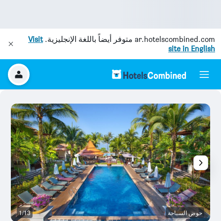
ar.hotelscombined.com
متوفر أيضاً باللغة الإنجليزية.
Visit
site in English
حوض السباحة
1/13
آخ