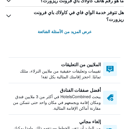
ما هو رقم هاتف كاولاك باي فرونت ريزورت؟
هل تتوفر خدمة الواي فاي في كاولاك باي فرونت
ريزورت؟
عرض المزيد من الأسئلة الشائعة
الملايين من التعليقات
تقييمات وتعليقات حقيقية من ملايين النزلاء، مثلك
تمامًا. احجز إقامتك المثالية بكل ثقة!
أفضل صفقات الفنادق
يبحث HotelsCombined في أكثر من 3 ملايين فندق
ومكان إقامة ويجمعهم في مكان واحد حتى تتمكن من
مقارنة أماكن الإقامة المثالية.
إلغاء مجاني
من الوارد أن تتغير الخطط — نتفهم ذلك. ولهذا يمكنك