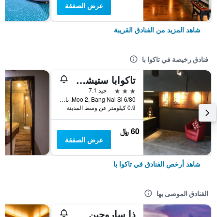
عرض الصفقة
شاهد المزيد من الفنادق القريبة
فنادق رخيصة في تاكوا با
تاكوابا ستيشن هوتل
3 نجوم
جيد 7.1
6/80 Moo 2, Bang Nai Si, تاكوا با, تايلاند
0.9 كيلومتر عن وسط المدينة
60 ﷼
عرض الصفقة
شاهد أرخص الفنادق في تاكوا با
الفنادق الموصى بها
ذا ساروجين