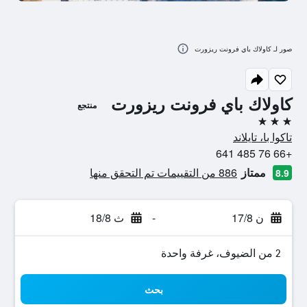
صور لـ كاولاك باي فرونت ريزورت
كاولاك باي فرونت ريزورت
منتجع
3 نجوم
تاكوا با، تايلاند
+66 76 485 641
ممتاز
886 من التقييمات تم التحقق منها
8.9
ن 17/8
-
ث 18/8
2 من الضيوف، غرفة واحدة
بحث