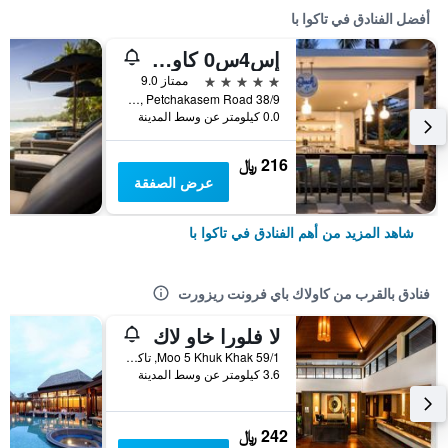
أفضل الفنادق في تاكوا با
إس4س0 كاولاك
5 نجوم
ممتاز 9.0
38/9 Moo 6, Petchakasem Road, تاكوا با, تايلاند
0.0 كيلومتر عن وسط المدينة
216 ﷼
عرض الصفقة
شاهد المزيد من أهم الفنادق في تاكوا با
فنادق بالقرب من كاولاك باي فرونت ريزورت
لا فلورا خاو لاك
59/1 Moo 5 Khuk Khak, تاكوا با, تايلاند
3.6 كيلومتر عن وسط المدينة
242 ﷼