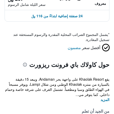
معروف
سعر الليلة شامل الرسوم
24 صفقة إضافية ابتداءً من 116 ﷼
*
يشمل المجموع الضرائب المحلية المقدرة والرسوم المستحقة عند
تسجيل المغادرة.
أفضل سعر
مضمون
حول كاولاك باي فرونت ريزورت
يقع Khaolak Resort على واجهة بحر Andaman. ويبعد 15 دقيقة
بالسيارة من منتزه Khaolak الوطني ومن شلال Lampi، ويوفر مسبحاً
في الهواء الطلق وسبا ومطعماً. تشتمل الغرف على شرفة خاصة وحمام
داخلي. كما يتوفر مي...
المزيد
من الجيد أن تعلم