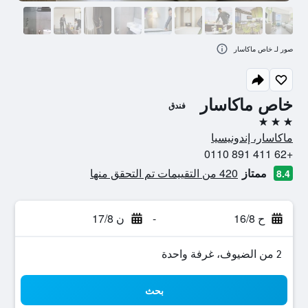
صور لـ خاص ماكاسار
خاص ماكاسار
فندق
3 نجوم
ماكاسار، إندونيسيا
+62 411 891 0110
ممتاز
420 من التقييمات تم التحقق منها
8.4
ح 16/8
-
ن 17/8
2 من الضيوف، غرفة واحدة
بحث