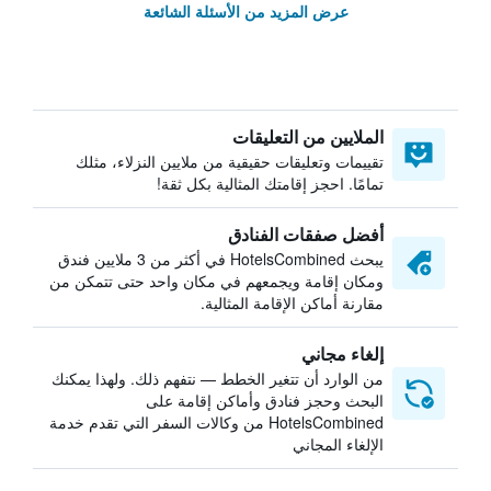
عرض المزيد من الأسئلة الشائعة
الملايين من التعليقات
تقييمات وتعليقات حقيقية من ملايين النزلاء، مثلك
تمامًا. احجز إقامتك المثالية بكل ثقة!
أفضل صفقات الفنادق
يبحث HotelsCombined في أكثر من 3 ملايين فندق
ومكان إقامة ويجمعهم في مكان واحد حتى تتمكن من
مقارنة أماكن الإقامة المثالية.
إلغاء مجاني
من الوارد أن تتغير الخطط — نتفهم ذلك. ولهذا يمكنك
البحث وحجز فنادق وأماكن إقامة على
HotelsCombined من وكالات السفر التي تقدم خدمة
الإلغاء المجاني