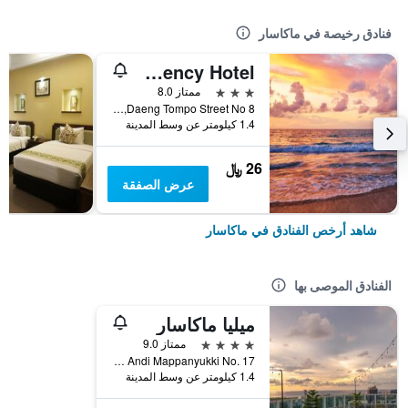
فنادق رخيصة في ماكاسار
M - Regency Hotel
3 نجوم
ممتاز 8.0
Daeng Tompo Street No 8, ماكاسار, إندونيسيا
1.4 كيلومتر عن وسط المدينة
26 ﷼
عرض الصفقة
شاهد أرخص الفنادق في ماكاسار
الفنادق الموصى بها
ميليا ماكاسار
4 نجوم
ممتاز 9.0
Jalan Andi Mappanyukki No. 17, ماكاسار, إندونيسيا
1.4 كيلومتر عن وسط المدينة