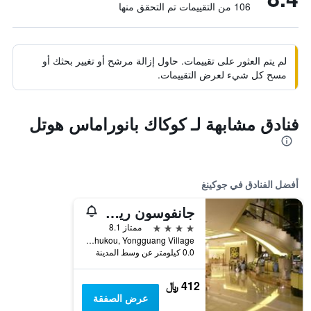
106 من التقييمات تم التحقق منها
لم يتم العثور على تقييمات. حاول إزالة مرشح أو تغيير بحثك أو
مسح كل شيء لعرض التقييمات.
فنادق مشابهة لـ كوكاك بانوراماس هوتل
أفضل الفنادق في جوكينغ
جانفوسون ريزورت هوتل
4 نجوم
ممتاز 8.1
No.67, Danhukou, Yongguang Village, جوكينغ, تايوان
0.0 كيلومتر عن وسط المدينة
412 ﷼
عرض الصفقة