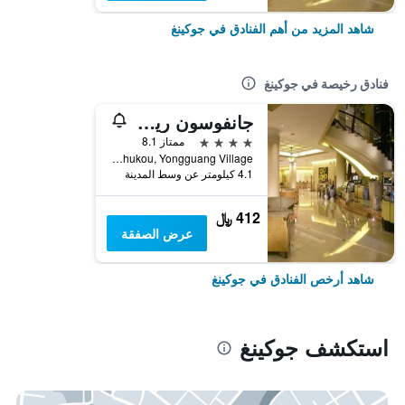
شاهد المزيد من أهم الفنادق في جوكينغ
فنادق رخيصة في جوكينغ
جانفوسون ريزورت هوتل
4 نجوم
ممتاز 8.1
No.67, Danhukou, Yongguang Village, جوكينغ, تايوان
4.1 كيلومتر عن وسط المدينة
412 ﷼
عرض الصفقة
شاهد أرخص الفنادق في جوكينغ
استكشف جوكينغ