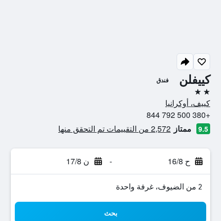
كييفلن
فندق
2 نجمتين
كييف، أوكرانيا
+380 500 792 844
ممتاز
2,572 من التقييمات تم التحقق منها
9.5
ح 16/8
-
ن 17/8
2 من الضيوف، غرفة واحدة
بحث