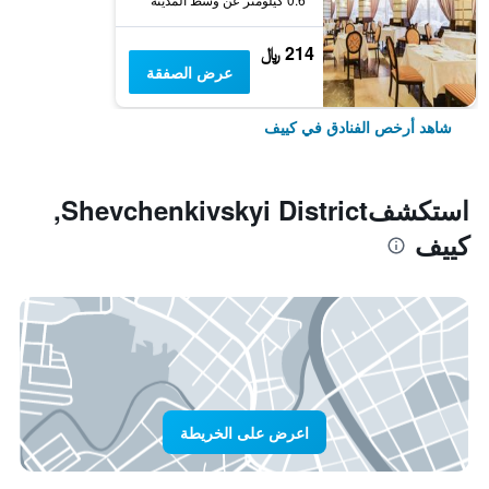
214 ﷼
عرض الصفقة
شاهد أرخص الفنادق في كييف
استكشفShevchenkivskyi District,
كييف
اعرض على الخريطة