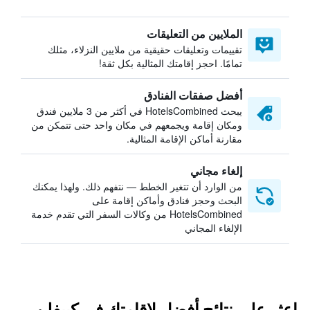
الملايين من التعليقات
تقييمات وتعليقات حقيقية من ملايين النزلاء، مثلك
تمامًا. احجز إقامتك المثالية بكل ثقة!
أفضل صفقات الفنادق
يبحث HotelsCombined في أكثر من 3 ملايين فندق
ومكان إقامة ويجمعهم في مكان واحد حتى تتمكن من
مقارنة أماكن الإقامة المثالية.
إلغاء مجاني
من الوارد أن تتغير الخطط — نتفهم ذلك. ولهذا يمكنك
البحث وحجز فنادق وأماكن إقامة على
HotelsCombined من وكالات السفر التي تقدم خدمة
الإلغاء المجاني
اعثر على نتائج أفضل لإقامتك في كييفلن