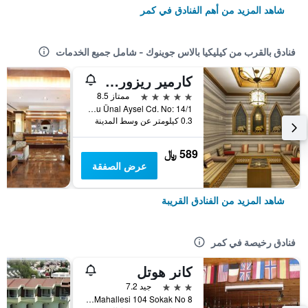
شاهد المزيد من أهم الفنادق في كمر
فنادق بالقرب من كيليكيا بالاس جوينوك - شامل جميع الخدمات
كارمير ريزورت آند سبا - ألتر سعر امل جميع الخدمات
5 نجوم
ممتاز 8.5
Göynük Mh. Ahu Ünal Aysel Cd. No: 14/1, كمر, تركيا
0.3 كيلومتر عن وسط المدينة
589 ﷼
عرض الصفقة
شاهد المزيد من الفنادق القريبة
فنادق رخيصة في كمر
كانر هوتل
3 نجوم
جيد 7.2
Merkez Mahallesi 104 Sokak No 8, كمر, تركيا