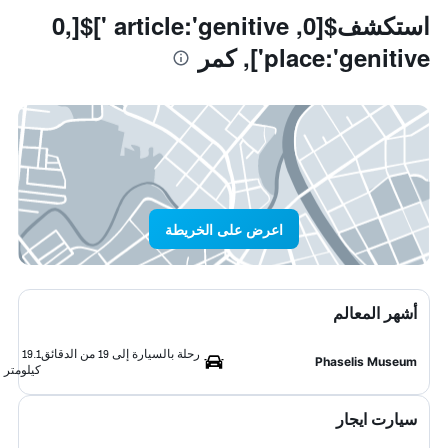
استكشف$[0, article:'genitive ']$[0,
place:'genitive'], كمر
اعرض على الخريطة
أشهر المعالم
رحلة بالسيارة إلى 19 من الدقائق
19.1
Phaselis Museum
كيلومتر
سيارت ايجار