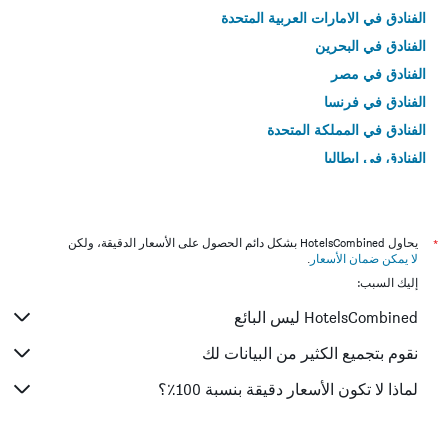
الفنادق في الامارات العربية المتحدة
الفنادق في البحرين
الفنادق في مصر
الفنادق في فرنسا
الفنادق في المملكة المتحدة
الفنادق في إيطاليا
الفنادق في تايلاند
*
يحاول HotelsCombined بشكل دائم الحصول على الأسعار الدقيقة، ولكن
لا يمكن ضمان الأسعار
.
إليك السبب:
HotelsCombined ليس البائع
نقوم بتجميع الكثير من البيانات لك
لماذا لا تكون الأسعار دقيقة بنسبة 100٪؟