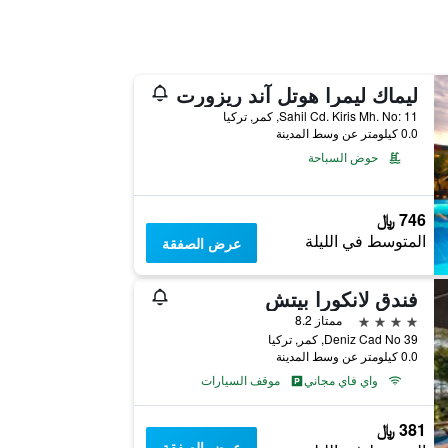
ليماك ليمرا هوتل آند ريزورت
Sahil Cd. Kiris Mh. No: 11, كمر, تركيا
0.0 كيلومتر عن وسط المدينة
حوض السباحة
746 ﷼
المتوسط في الليلة
عرض الصفقة
فندق لانكورا بيتش
4 نجوم
ممتاز 8.2
Deniz Cad No 39, كمر, تركيا
0.0 كيلومتر عن وسط المدينة
واي فاي مجاني
موقف السيارات
381 ﷼
عرض الصفقة