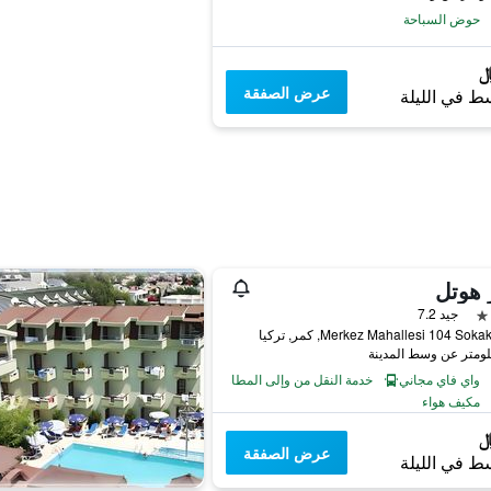
حوض السباحة
عرض الصفقة
ط في الليلة
 هوتل
جيد 7.2
Merkez Mahallesi 104 Sok, كمر, تركيا
واي فاي مجاني
خدمة النقل من وإلى المطار
مكيف هواء
عرض الصفقة
ط في الليلة