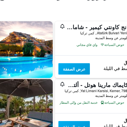
أورانج كاونتي كيمير - شامامل جميع الخدمات
Atatürk Bulvari ., كمر, تركيا
حوض السباحة
واي فاي مجاني
ط في الليلة
عرض الصفقة
أوزكايماك مارينا هوتل - ألتربسعر امل جميع الخدمات
Yat Limani Karsisi, Kemer, , كمر, تركيا
حوض السباحة
خدمة النقل من وإلى المطار
ط في الليلة
عرض الصفقة