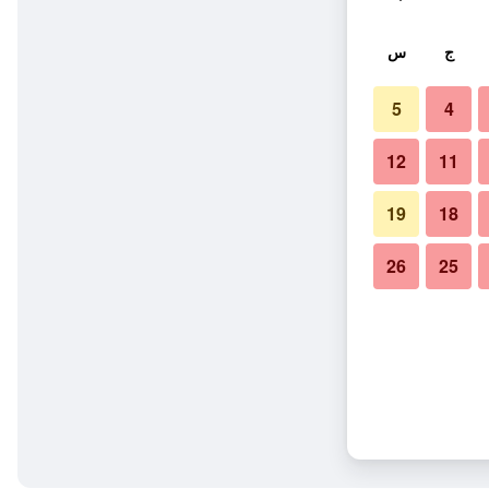
ج
س
5
4
12
11
19
18
26
25