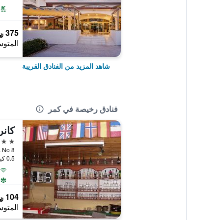
375 ﷼
المتوس
شاهد المزيد من الفنادق القريبة
فنادق رخيصة في كمر
كانر
3 نجوم
ak No 8
0.5 كيلومتر عن وسط المدينة
104 ﷼
المتوس