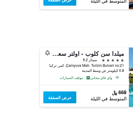
المتوسط في الليلة
ٕميلدا سن كلوب - اولتر سعر امل جميع الخدمات
5 نجوم
ممتاز 9.2
Çamyuva Mah. Turizm Bulvari no:21, كمر, تركيا
0.8 كيلومتر عن وسط المدينة
واي فاي مجاني
موقف السيارات
668 ﷼
عرض الصفقة
المتوسط في الليلة