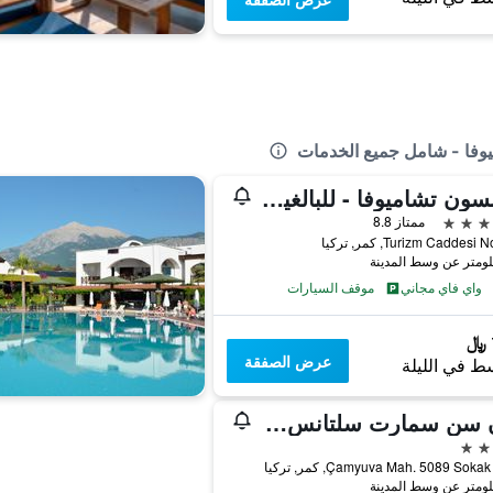
يوفا - شامل جميع الخدمات
روبنسون تشاميوفا - للبالغين فقط - بسعر شامل جميع الخدمات
ممتاز 8.8
Turizm Caddesi , كمر, تركيا
واي فاي مجاني
موقف السيارات
عرض الصفقة
ط في الليلة
فون سن سمارت سلتانس بيتش - شامامل جميع الخدمات
Çamyuva Mah. 5089 Soka, كمر, تركيا