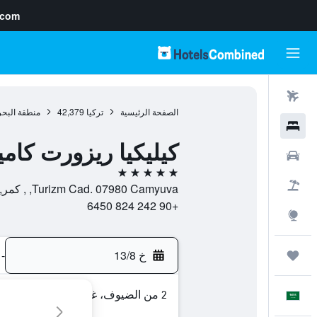
.com
رحلات طيران
الصفحة الرئيسية
تركيا
42,379
منطقة البحر
فنادق
كيليكيا ريزورت كام
سيارات
5 نجوم
حزم العروض
Turizm Cad. 07980 Camyuva, , كمر, محافظة أنطاليا, تركيا
+90 242 824 6450
استكشاف
خ 13/8
-
رحلات
2 من الضيوف، غرفة واحدة
العَرَبِيَّة