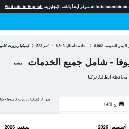
ar.hotelscombined
متوفر أيضاً باللغة الإنجليزية.
Visit site in English
 الأبيض المتوسط
9,982
محافظة أنطاليا
8,843
كمر
523
كيليكيا ريزورت كامي
يوفا - شامل جميع الخدمات
منتجع
صور لـ كيليكيا ريزورت كاميوفا - ش
ج 14/8
أغسطس 2026
سبتمبر 2026