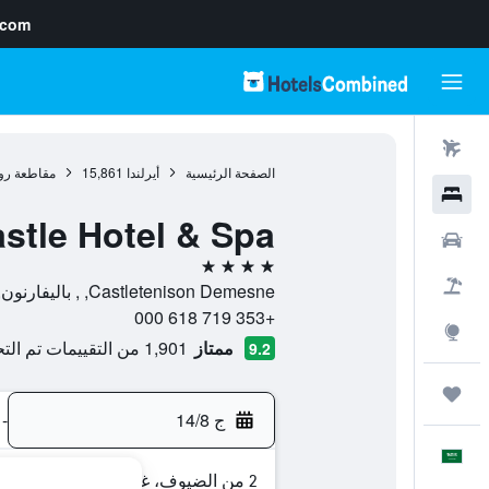
.com
رحلات طيران
الصفحة الرئيسية
أيرلندا
15,861
مقاطعة ر
فنادق
stle Hotel & Spa
سيارات
4 نجوم
حزم العروض
Castletenison Demesne, , باليفارنون, مقاطعة روسكومون, أيرلندا
+353 719 618 000
استكشاف
ممتاز
1,901 من التقييمات تم التحقق منها
9.2
رحلات
ج 14/8
-
العَرَبِيَّة
2 من الضيوف، غرفة واحدة