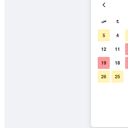
ج
س
5
4
12
11
19
18
26
25