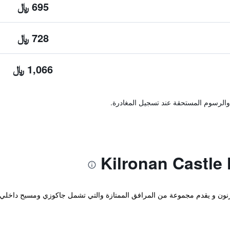
695 ﷼
728 ﷼
1,066 ﷼
والرسوم المستحقة عند تسجيل المغادرة.
م يوجد في باليفارنون و يقدم مجموعة من المرافق الممتازة والتي تشمل جاكوزي ومسبح دا