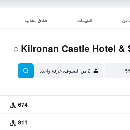
 عن
التقييمات
فنادق مشابهة
2 من الضيوف، غرفة واحدة
674 ﷼
811 ﷼