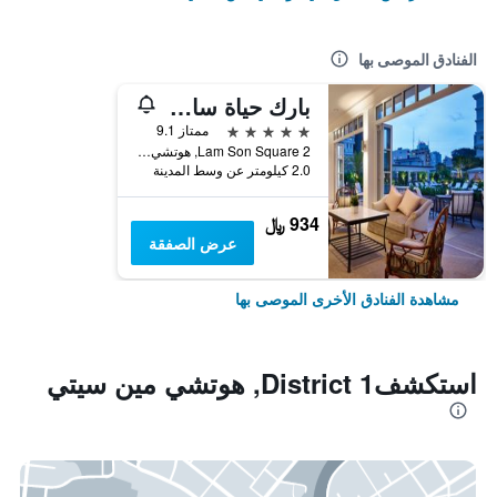
الفنادق الموصى بها
بارك حياة سايجون
5 نجوم
ممتاز 9.1
2 Lam Son Square, هوتشي مين سيتي, فيتنام
2.0 كيلومتر عن وسط المدينة
934 ﷼
عرض الصفقة
مشاهدة الفنادق الأخرى الموصى بها
استكشفDistrict 1, هوتشي مين سيتي