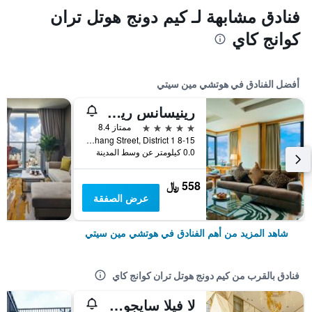
فنادق مشابهة لـ كيم دونج هوتل تران
كوانج كاي
أفضل الفنادق في هوتشي مين سيتي
رينيسانس ريفرسايد هوتل سايجون
5 نجوم
ممتاز 8.4
8-15 Ton Duc Thang Street, District 1, هوتشي مين سيتي, فيتنام
0.0 كيلومتر عن وسط المدينة
558 ﷼
عرض الصفقة
شاهد المزيد من أهم الفنادق في هوتشي مين سيتي
فنادق بالقرب من كيم دونج هوتل تران كوانج كاي
لا فيلا سايجون هوتل