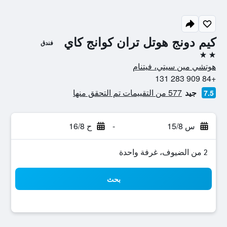
كيم دونج هوتل تران كوانج كاي
فندق
2 نجمتين
هوتشي مين سيتي، فيتنام
+84 909 283 131
جيد
577 من التقييمات تم التحقق منها
7.5
س 15/8
-
ح 16/8
2 من الضيوف، غرفة واحدة
بحث