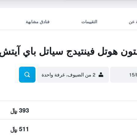
 عن
التقييمات
فنادق مشابهة
ون هوتل فينتيدج سياتل باي آيتش
2 من الضيوف، غرفة واحدة
393 ﷼
511 ﷼