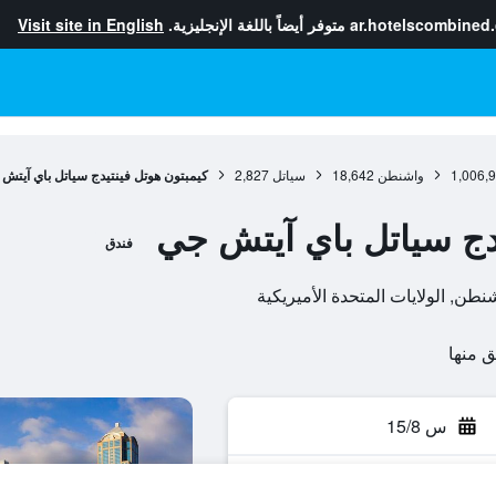
ar.hotelscombined
متوفر أيضاً باللغة الإنجليزية.
Visit site in English
1,006,
واشنطن
18,642
سياتل
2,827
كيمبتون هوتل فينتيدج سياتل باي آيتش
دج سياتل باي آيتش جي
فندق
س 15/8