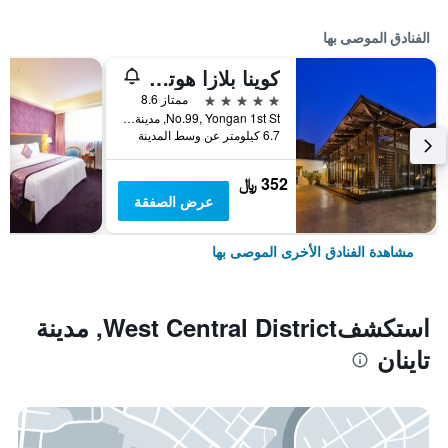
الفنادق الموصى بها
كوينا بلازا هوتل تاينان
5 نجوم
ممتاز 8.6
No.99, Yongan 1st St, مدينة تاينان, تايوان
6.7 كيلومتر عن وسط المدينة
352 ﷼
عرض الصفقة
مشاهدة الفنادق الأخرى الموصى بها
استكشفWest Central District, مدينة
تاينان