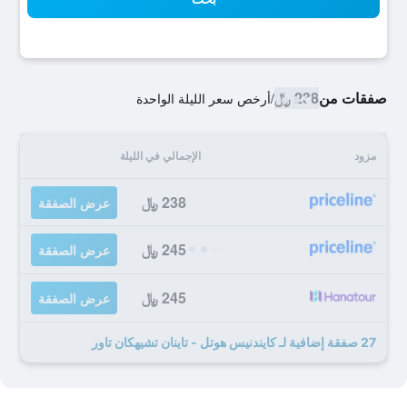
صفقات من
238 ﷼
/
أرخص سعر الليلة الواحدة
مزود
الإجمالي في الليلة
238 ﷼
عرض الصفقة
245 ﷼
عرض الصفقة
245 ﷼
عرض الصفقة
27 صفقة إضافية لـ كايندنيس هوتل - تاينان تشيهكان تاور