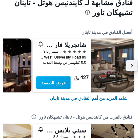
فنادق مشابهة لـ كايندنيس هوتل - تاينان
تشيهكان تاور
أفضل الفنادق في مدينة تاينان
شانجريلا فار إيسترن تاينان
5 نجوم
ممتاز 9.0
89 Section West, University Road, مدينة تاينان, تايوان
0.0 كيلومتر عن وسط المدينة
427 ﷼
عرض الصفقة
شاهد المزيد من أهم الفنادق في مدينة تاينان
فنادق بالقرب من كايندنيس هوتل - تاينان تشيهكان تاور
سيتي بلايس هوتل
3 نجوم
ممتاز 8.8