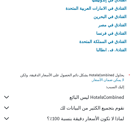
الفنادق في الامارات العربية المتحدة
الفنادق في البحرين
الفنادق في مصر
الفنادق في فرنسا
الفنادق في المملكة المتحدة
الفنادق في إيطاليا
الفنادق في تايلاند
*
يحاول HotelsCombined بشكل دائم الحصول على الأسعار الدقيقة، ولكن
لا يمكن ضمان الأسعار
.
إليك السبب:
HotelsCombined ليس البائع
نقوم بتجميع الكثير من البيانات لك
لماذا لا تكون الأسعار دقيقة بنسبة 100٪؟