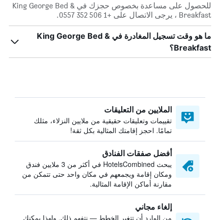
للحصول على مساعدة بخصوص حجزك في King George Bed &
Breakfast ، يرجى الاتصال على +1 506 352 0557.
ما هو وقت تسجيل المغادرة في King George Bed &
Breakfast؟
الملايين من التعليقات
تقييمات وتعليقات حقيقية من ملايين النزلاء، مثلك
تمامًا. احجز إقامتك المثالية بكل ثقة!
أفضل صفقات الفنادق
يبحث HotelsCombined في أكثر من 3 ملايين فندق
ومكان إقامة ويجمعهم في مكان واحد حتى تتمكن من
مقارنة أماكن الإقامة المثالية.
إلغاء مجاني
من الوارد أن تتغير الخطط — نتفهم ذلك. ولهذا يمكنك