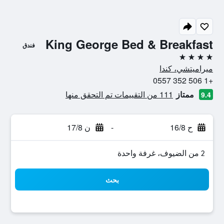
King George Bed & Breakfast
فندق
4 نجوم
ميراميتشي، كندا
+1 506 352 0557
ممتاز
111 من التقييمات تم التحقق منها
9.4
ح 16/8
-
ن 17/8
2 من الضيوف، غرفة واحدة
بحث