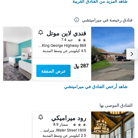
شاهد المزيد من الفنادق القريبة
فنادق رخيصة في ميراميتشي
فندي لاين موتل
2 نجمتين
جيد 7.4
869 King George Highway, ميراميتشي, NB, كندا
4.5 كيلومتر عن وسط المدينة
287 ﷼
عرض الصفقة
شاهد أرخص الفنادق في ميراميتشي
الفنادق الموصى بها
رود ميراميكي
3 نجوم
ممتاز 8.9
1809 Water Street, ميراميتشي, NB, كندا
2.5 كيلومتر عن وسط المدينة