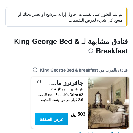
لم يتم العثور على تقييمات. حاول إزالة مرشح أو تغيير بحثك أو
مسح كل شيء لعرض التقييمات.
فنادق مشابهة لـ King George Bed &
Breakfast
فنادق بالقرب من King George Bed & Breakfast
جافرنرز مانشن إن
3 نجوم
ممتاز 8.4
62 Street Patrick's Drive, ميراميتشي, NB, كندا
2.6 كيلومتر عن وسط المدينة
503 ﷼
عرض الصفقة