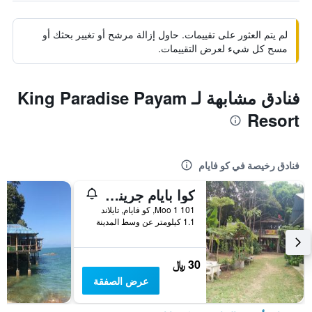
لم يتم العثور على تقييمات. حاول إزالة مرشح أو تغيير بحثك أو
مسح كل شيء لعرض التقييمات.
فنادق مشابهة لـ King Paradise Payam
Resort
فنادق رخيصة في كو فايام
كوا بايام جرينتاوان ريزورت
101 Moo 1, كو فايام, تايلاند
1.1 كيلومتر عن وسط المدينة
30 ﷼
عرض الصفقة