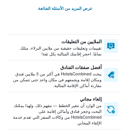
عرض المزيد من الأسئلة الشائعة
الملايين من التعليقات
تقييمات وتعليقات حقيقية من ملايين النزلاء، مثلك
تمامًا. احجز إقامتك المثالية بكل ثقة!
أفضل صفقات الفنادق
يبحث HotelsCombined في أكثر من 3 ملايين فندق
ومكان إقامة ويجمعهم في مكان واحد حتى تتمكن من
مقارنة أماكن الإقامة المثالية.
إلغاء مجاني
من الوارد أن تتغير الخطط — نتفهم ذلك. ولهذا يمكنك
البحث وحجز فنادق وأماكن إقامة على
HotelsCombined من وكالات السفر التي تقدم خدمة
الإلغاء المجاني