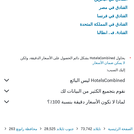
الفنادق في مصر
الفنادق في فرنسا
الفنادق في المملكة المتحدة
الفنادق في إيطاليا
الفنادق في تايلاند
*
يحاول HotelsCombined بشكل دائم الحصول على الأسعار الدقيقة، ولكن
لا يمكن ضمان الأسعار
.
إليك السبب:
HotelsCombined ليس البائع
نقوم بتجميع الكثير من البيانات لك
لماذا لا تكون الأسعار دقيقة بنسبة 100٪؟
الصفحة الرئيسية
تايلاند
73,742
جنوب تايلاند
28,525
محافظة رانونغ
263