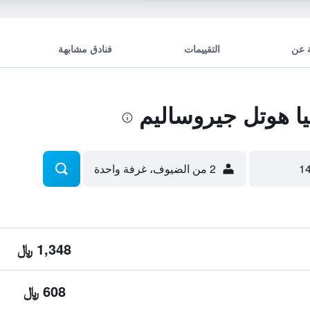
 عن
التقييمات
فنادق مشابهة
 هوتل جيروساليم
2 من الضيوف، غرفة واحدة
1,348 ﷼
608 ﷼