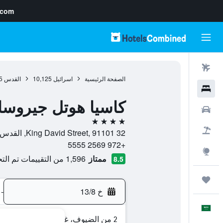
.com
رحلات طيران
الصفحة الرئيسية
اسرائيل
10,125
القدس
5
فنادق
كاسيا هوتل جيروسا
سيارات
4 نجوم
حزم العروض
32 King David Street, 91101, القدس, Jerusalem District, اسرائيل
+972 2569 5555
استكشاف
ممتاز
1,596 من التقييمات تم التحقق منها
8.5
رحلات
خ 13/8
-
العَرَبِيَّة
2 من الضيوف، غرفة واحدة