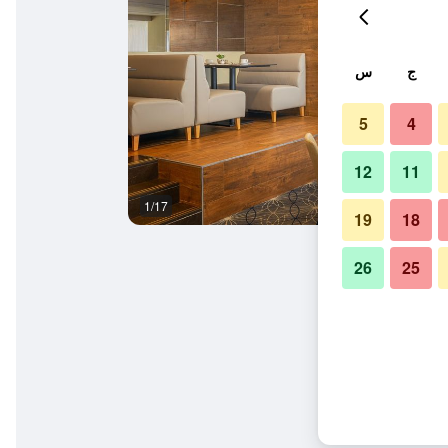
ج
س
5
4
12
11
1/17
غرفة معيشة
19
18
26
25