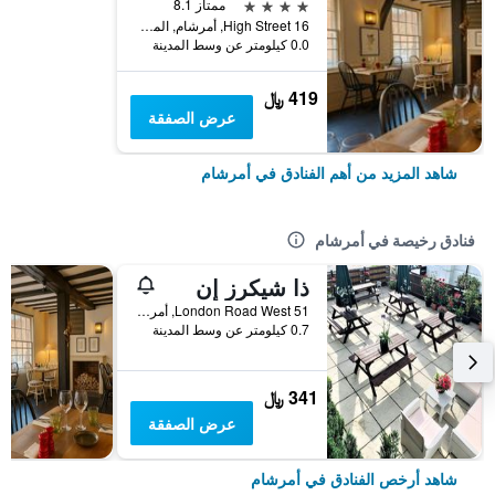
4 نجوم
ممتاز 8.1
16 High Street, أمرشام, المملكة المتحدة
0.0 كيلومتر عن وسط المدينة
419 ﷼
عرض الصفقة
شاهد المزيد من أهم الفنادق في أمرشام
فنادق رخيصة في أمرشام
ذا شيكرز إن
51 London Road West, أمرشام, المملكة المتحدة
0.7 كيلومتر عن وسط المدينة
341 ﷼
عرض الصفقة
شاهد أرخص الفنادق في أمرشام