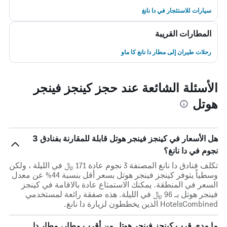
سيارات للاستئجار في دا نانغ
المطارات القريبة
رحلات طيران إلى مطار دا نانغ كا ماو
الأسئلة الشائعة عند حجز كينجز فينجر
هوتل
هل الأسعار في كينجز فينجر هوتل قابلة للمقارنة بفنادق 3
نجوم في دا نانغ؟
تكلف فنادق دا نانغ المصنفة 3 نجوم عادة 171 ﷼ في الليلة ، ولكن
وسطياً يتوفر كينجز فينجر هوتل بسعر أقل بنسبة 44% عن معدل
السعر في المنطقة. يمكنك الاستمتاع عادة بالاقامة في كينجز
فينجر هوتل بـ 96 ﷼ في الليلة. هذه صفقة رائعة لمستخدمي
HotelsCombined الذين يخططون لزيارة دا نانغ.
ما مدى قرب كينجز فينجر هوتل من أقرب مطار، مطار دا