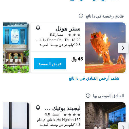
فنادق رخيصة في دا نانغ
سنتر هوتل
3 نجوم
ممتاز 8.2
18-20 Pham Phu Thu, دا نانغ, فيتنام
2.5 كيلومتر عن وسط المدينة
45 ﷼
عرض الصفقة
شاهد أرخص الفنادق في دا نانغ
الفنادق الموصى بها
ليجيند بوتيك هوتل
4 نجوم
ممتاز 9.0
169 Ho Nghinh, دا نانغ, فيتنام
4.3 كيلومتر عن وسط المدينة