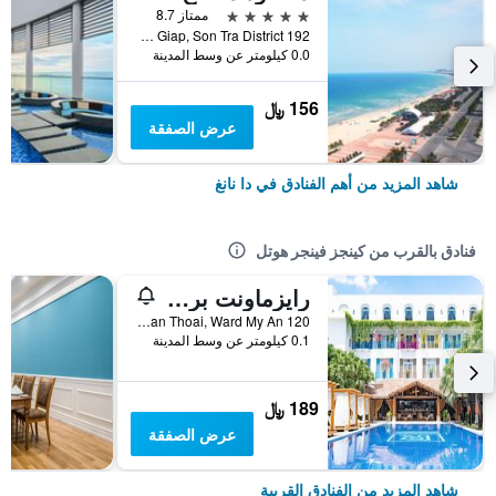
5 نجوم
ممتاز 8.7
192 Vo Nguyen Giap, Son Tra District, دا نانغ, فيتنام
0.0 كيلومتر عن وسط المدينة
156 ﷼
عرض الصفقة
شاهد المزيد من أهم الفنادق في دا نانغ
فنادق بالقرب من كينجز فينجر هوتل
رايزماونت بريمير ريزورت دا نانج
120 Nguyen Van Thoai, Ward My An, دا نانغ, فيتنام
0.1 كيلومتر عن وسط المدينة
189 ﷼
عرض الصفقة
شاهد المزيد من الفنادق القريبة