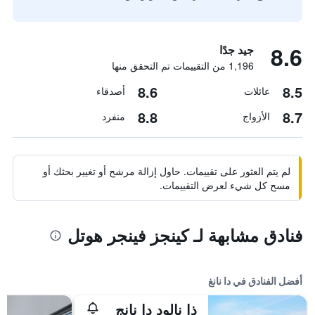
8.6
جيد جدًا
1,196 من التقييمات تم التحقق منها
8.6
8.5
عائلات
أصدقاء
8.8
8.7
الأزواج
منفرد
لم يتم العثور على تقييمات. حاول إزالة مرشح أو تغيير بحثك أو
مسح كل شيء لعرض التقييمات.
فنادق مشابهة لـ كينجز فينجر هوتل
أفضل الفنادق في دا نانغ
ذا نالود دا نانج