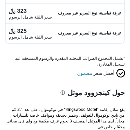
323 ﷼
غرفة قياسية، نوع السرير غير معروف
سعر الليلة شامل الرسوم
325 ﷼
غرفة قياسية، نوع السرير غير معروف
سعر الليلة شامل الرسوم
*
يشمل المجموع الضرائب المحلية المقدرة والرسوم المستحقة عند
تسجيل المغادرة.
أفضل سعر
مضمون
حول كينجزوود موتل
يقع مكان إقامة "Kingswood Motel" في توكوموال، على بعد 2.1 كم
من نادي توكوموال للغولف، ويتميز بحديقة ومواقف خاصة للسيارات
مجاناً. لدى هذا الموتيل المصنف 3 نجوم غرف مكيفة مع واي فاي مجاني
وحمّام خاص في ...