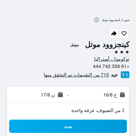
صور لـ كينجزوود موتل
كينجزوود موتل
موتيل
3 نجوم
توكومول، أستراليا
+61 358 742 444
جيد
715 من التقييمات تم التحقق منها
7.1
ح 16/8
-
ن 17/8
2 من الضيوف، غرفة واحدة
بحث