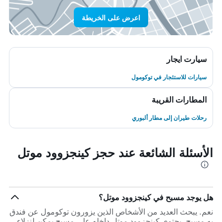
اعرض على الخريطة
سيارت ايجار
سيارات للاستئجار في توكومول
المطارات القريبة
رحلات طيران إلى مطار ألبوري
الأسئلة الشائعة عند حجز كينجزوود موتل
هل يوجد مسبح في كينجزوود موتل؟
نعم. يبحث العديد من الأشخاص الذين يزورون توكومول عن فندق
به مسبح. يحتوي كينجزوود موتل داخله على مسبح يمكن لنزلاء