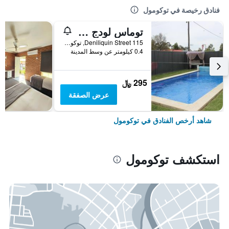
فنادق رخيصة في توكومول
توماس لودج موتل
115 Deniliquin Street, توكومول, NSW, أستراليا
0.4 كيلومتر عن وسط المدينة
295 ﷼
عرض الصفقة
شاهد أرخص الفنادق في توكومول
استكشف توكومول