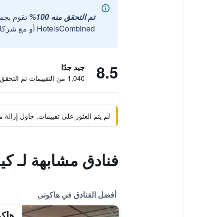
تم التحقق منه 100%
نقوم بجم
HotelsCombined أو مع شركائنا الخارجيين الموثوقين.
8.5
جيد جدًا
1,040 من التقييمات تم التحقق منها
لم يتم العثور على تقييمات. حاول إزال
فنادق مشابهة لـ كين
أفضل الفنادق في هاكونى
هاكو