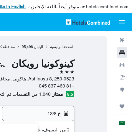
ar.hotelscombined.com
متوفر أيضاً باللغة الإنجليزية.
site in English
رحلات طيران
الصفحة الرئيسية
اليابان
95,498
محافظة كان
فنادق
كينوكونيا رويكان
سيارات
ريوك
3 نجوم
حزم العروض
Ashinoyu 8, 250-0523, هاكونى, محافظة كاناغاوا, اليابان
+81 460 837 045
استكشاف
ممتاز
1,040 من التقييمات تم التحقق منها
8.5
رحلات
خ 13/8
-
العَرَبِيَّة
2 من الضيوف، غرفة واحدة