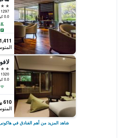
5 نجوم
1297 Ninotaira, هاكونى, اليابان
0.0 كيلومتر عن وسط المدينة
1,411 ﷼
المتوس
4 نجوم
Gora 1320, هاك
0.0 كيلومتر عن وسط المدينة
610 ﷼
المتوس
شاهد المزيد من أهم الفنادق في هاكونى