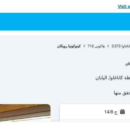
Visit 
اغاوا
2,572
هاكونى
712
كينوكونيا رويكان
ان
ج 14/8