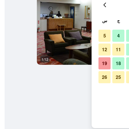
ج
س
5
4
12
11
1/12
متجر
19
18
26
25