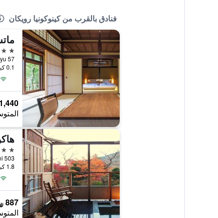
فنادق بالقرب من كينوكونيا رويكان
ماتس
4 نجوم
57 Ashinoyu, هاكونى, اليابان
0.1 كيلومتر عن وسط المدينة
1,440 ﷼
المتوس
4 نجوم
kudani 503
1.8 كيلومتر عن وسط المدينة
887 ﷼
المتوس