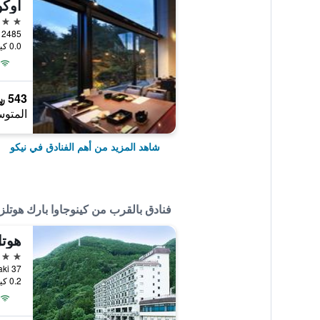
أوكو
4 نجوم
2485 Chugushi, نيكو, اليابان
0.0 كيلومتر عن وسط المدينة
543 ﷼
المتوس
شاهد المزيد من أهم الفنادق في نيكو
فنادق بالقرب من كينوجاوا بارك هوتلز
هوتل
3 نجوم
37 Kinugawa-Onsen Taki, نيكو, اليابان
0.2 كيلومتر عن وسط المدينة