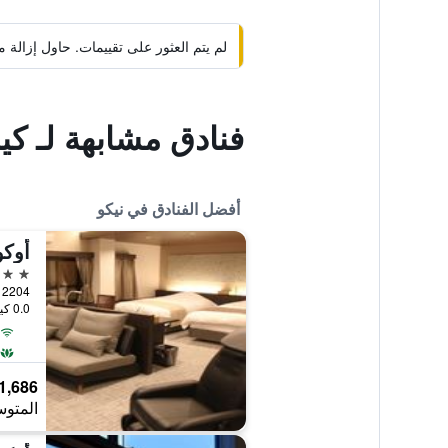
لم يتم العثور على تقييمات. حاول إزال
فنادق مشابهة لـ كين
أفضل الفنادق في نيكو
أوكو
4 نجوم
2204 Nikko, نيكو, اليابان
0.0 كيلومتر عن وسط المدينة
1,686 ﷼
المتوس