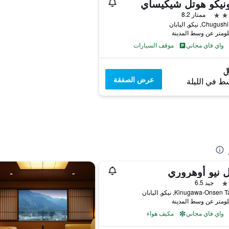
نيكو هوتل شيكيساي
ممتاز 8.2
واي فاي مجاني
موقف السيارات
عرض الصفقة
ط في الليلة
 نيو أوهروري
جيد 6.5
واي فاي مجاني
مكيف هواء