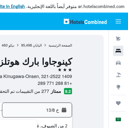
ar.hotelscombined.com
متوفر أيضاً باللغة الإنجليزية.
site in English
رحلات طيران
الصفحة الرئيسية
اليابان
95,498
نيكو
460
فنادق
كينوجاوا بارك هوتلز
سيارات
3 نجوم
حزم العروض
1409 Ohara Kinugawa-Onsen, 321-2522, نيكو, محافظة توتشيغي, اليابان
+81 288 771 289
استكشاف
ممتاز
277 من التقييمات تم التحقق منها
8.2
رحلات
خ 13/8
-
العَرَبِيَّة
2 من الضيوف، غرفة واحدة