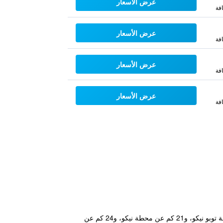
عرض الأسعار
فة
عرض الأسعار
فة
عرض الأسعار
فة
عرض الأسعار
فة
يتمتع مكان إقامة "Kinugawa Park Hotels" بموقع جيد في حي كينوغاوا أونسن في نيكو حيث يبعد مسافة 20 كم عن محطة توبو نيكو، و21 كم عن محطة نيكو، و24 كم عن