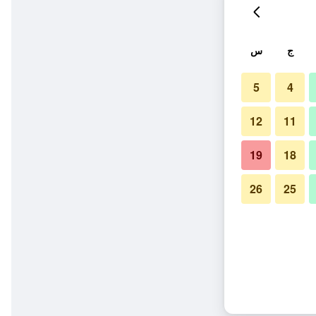
ج
س
5
4
12
11
19
18
26
25