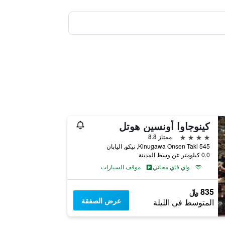
كينوجاوا أونسين هوتل
4 نجوم
ممتاز 8.8
Kinugawa Onsen Taki 545, نيكو, اليابان
0.0 كيلومتر عن وسط المدينة
واي فاي مجاني
موقف السيارات
835 ﷼
عرض الصفقة
المتوسط في الليلة