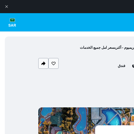
SAR
ريميوم - ألتربسعر امل جميع الخدمات
فندق