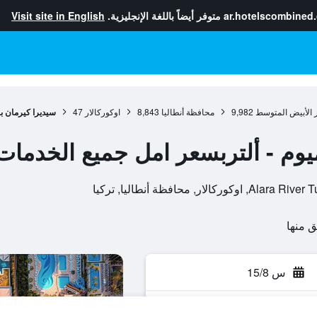
ar.hotelscombined
متوفر أيضاً باللغة الإنجليزية.
Visit site in English
 الأبيض المتوسط
9,982
محافظة أنطاليا
8,843
اوكوركالار
47
سيديرا كيرمان ب
يوم - ألتربسعر امل جميع الخدمات
 محافظة أنطاليا, تركيا
س 15/8