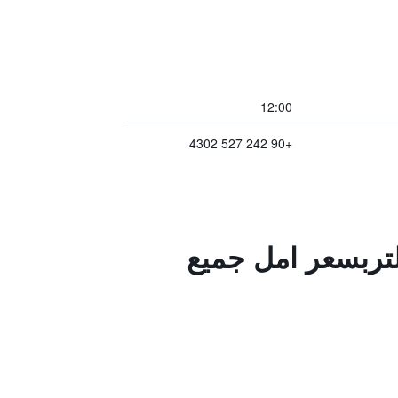
12:00
+90 242 527 4302
لتربسعر امل جميع