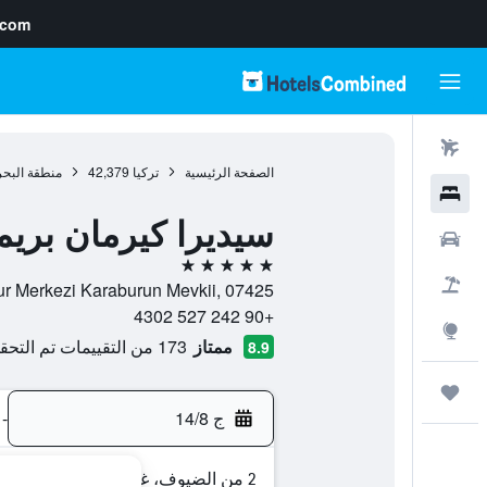
.com
رحلات طيران
الصفحة الرئيسية
تركيا
42,379
منطقة البحر
فنادق
سيديرا كيرمان بريم
سيارات
5 نجوم
حزم العروض
Alara River Tur Merkezi Karaburun Mevkii, 07425, اوكوركالار,
+90 242 527 4302
استكشاف
ممتاز
173 من التقييمات تم التحقق منها
8.9
رحلات
ج 14/8
-
2 من الضيوف، غرفة واحدة