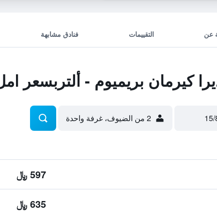
 عن
التقييمات
فنادق مشابهة
 كيرمان بريميوم - ألتربسعر امل
2 من الضيوف، غرفة واحدة
597 ﷼
635 ﷼