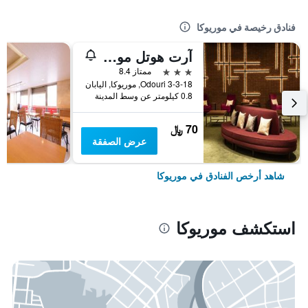
فنادق رخيصة في موريوكا
آرت هوتل موريوكا
3 نجوم
ممتاز 8.4
3-3-18 Odouri, موريوكا, اليابان
0.8 كيلومتر عن وسط المدينة
70 ﷼
عرض الصفقة
شاهد أرخص الفنادق في موريوكا
استكشف موريوكا