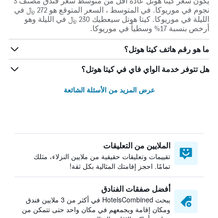
يكون سعر كيتا هوتل عادة أقل من متوسط ​​سعر فندق مصنف 3
نجوم في موريوكا. في المتوسط ، السعر المتوقع هو 272 ﷼ في
الليلة في موريوكا. كيتا هوتل سيعطيك 230 ﷼ في الليلة وهو
أرخص بنسبة 17% وسطياً في موريوكا.
ما هو رقم هاتف كيتا هوتل؟
هل تتوفر خدمة الواي فاي في كيتا هوتل؟
عرض المزيد من الأسئلة الشائعة
الملايين من التعليقات
تقييمات وتعليقات حقيقية من ملايين النزلاء، مثلك
تمامًا. احجز إقامتك المثالية بكل ثقة!
أفضل صفقات الفنادق
يبحث HotelsCombined في أكثر من 3 ملايين فندق
ومكان إقامة ويجمعهم في مكان واحد حتى تتمكن من