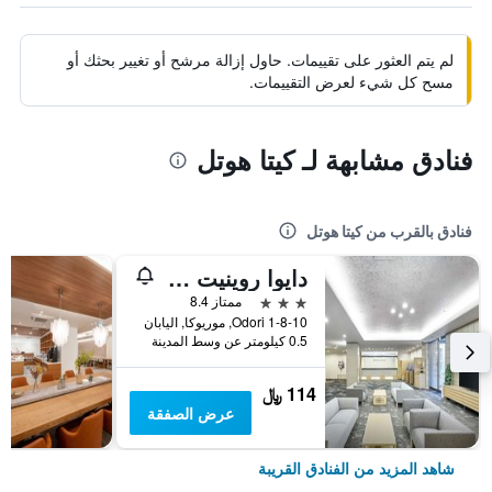
لم يتم العثور على تقييمات. حاول إزالة مرشح أو تغيير بحثك أو
مسح كل شيء لعرض التقييمات.
فنادق مشابهة لـ كيتا هوتل
فنادق بالقرب من كيتا هوتل
دايوا روينيت هوتل موريوكا
3 نجوم
ممتاز 8.4
1-8-10 Odori, موريوكا, اليابان
0.5 كيلومتر عن وسط المدينة
114 ﷼
عرض الصفقة
شاهد المزيد من الفنادق القريبة