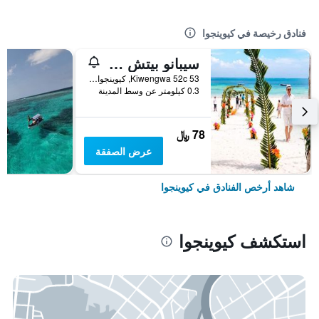
فنادق رخيصة في كيوينجوا
سيبانو بيتش لودج كيوينغوا
53 Kiwengwa 52c, كيوينجوا, تنزانيا
0.3 كيلومتر عن وسط المدينة
78 ﷼
عرض الصفقة
شاهد أرخص الفنادق في كيوينجوا
استكشف كيوينجوا