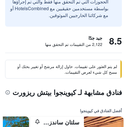
الحجوزات التي تم التحقق منها فقط والتي تم إجراؤها
بواسطة مستخدمين حقيقيين مع HotelsCombined أو
مع شركائنا الخارجيين الموثوقين.
8.5
جيد جدًا
2,122 من التقييمات تم التحقق منها
لم يتم العثور على تقييمات. حاول إزالة مرشح أو تغيير بحثك أو
مسح كل شيء لعرض التقييمات.
فنادق مشابهة لـ كيوينجوا بيتش ريزورت
أفضل الفنادق في كيوينجوا
سلتان ساندز أيلاند ريزورت آند سبا