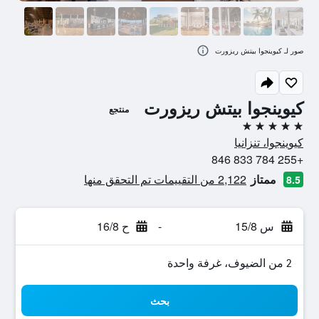
صور لـ كيوينجوا بيتش ريزورت
كيوينجوا بيتش ريزورت
منتجع
5 نجوم
كيوينجوا، تنزانيا
+255 784 833 846
ممتاز
2,122 من التقييمات تم التحقق منها
8.5
س 15/8
-
ح 16/8
2 من الضيوف، غرفة واحدة
بحث