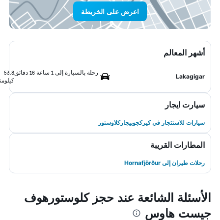
اعرض على الخريطة
أشهر المعالم
رحلة بالسيارة إلى 1 ساعة 16 دقائق
53.8
Lakagigar
كيلومت
سيارت ايجار
سيارات للاستئجار في كيركجوبيجاركلاوستور
المطارات القريبة
رحلات طيران إلى Hornafjörður
الأسئلة الشائعة عند حجز كلوستورهوف
جيست هاوس