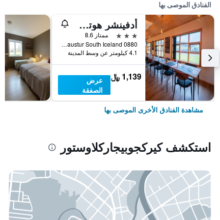
الفنادق الموصى بها
أدفينشر هوتل جيرلاند
3 نجوم
ممتاز 8.6
Geirland Kirkjubaejarklaustur South Iceland 0880, كيركجوبيجاركلاوستور, أيسلندا
4.1 كيلومتر عن وسط المدينة
1,139 ﷼
عرض
الصفقة
مشاهدة الفنادق الأخرى الموصى بها
استكشف كيركجوبيجاركلاوستور