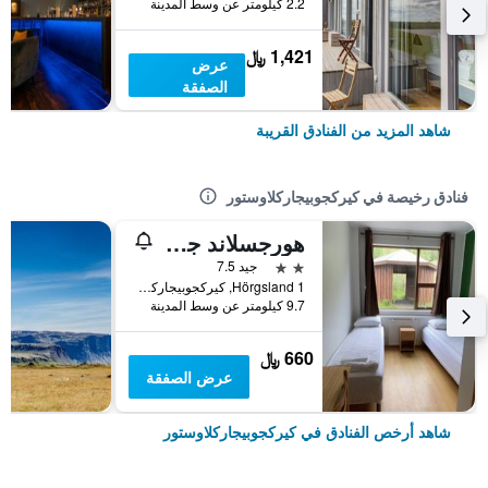
2.2 كيلومتر عن وسط المدينة
1,421 ﷼
عرض
الصفقة
شاهد المزيد من الفنادق القريبة
فنادق رخيصة في كيركجوبيجاركلاوستور
هورجسلاند جيست هاوس
2 نجمتين
جيد 7.5
Hörgsland 1, كيركجوبيجاركلاوستور, أيسلندا
9.7 كيلومتر عن وسط المدينة
660 ﷼
عرض الصفقة
شاهد أرخص الفنادق في كيركجوبيجاركلاوستور