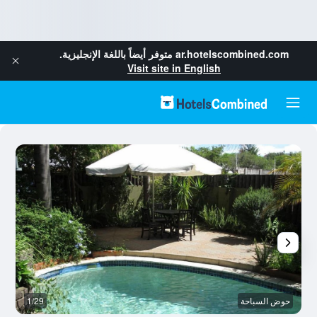
ar.hotelscombined.com
متوفر أيضاً باللغة الإنجليزية.
Visit site in English
حوض السباحة
1/29
آخ