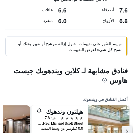
6.6
7.6
أصدقاء
عائلات
6.0
6.8
الأزواج
منفرد
لم يتم العثور على تقييمات. حاول إزالة مرشح أو تغيير بحثك أو
مسح كل شيء لعرض التقييمات.
فنادق مشابهة لـ كلاين ويندهويك جيست
هاوس
أفضل الفنادق في ويندهوك
هيلتون وندهوك
5 نجوم
جيد 7.8
Rev. Michael Scott Street, ويندهوك, ناميبيا
0.0 كيلومتر عن وسط المدينة