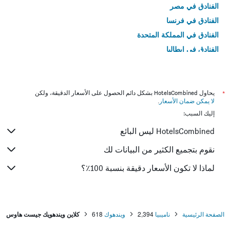
الفنادق في مصر
الفنادق في فرنسا
الفنادق في المملكة المتحدة
الفنادق في إيطاليا
الفنادق في تايلاند
*
يحاول HotelsCombined بشكل دائم الحصول على الأسعار الدقيقة، ولكن
لا يمكن ضمان الأسعار
.
إليك السبب:
HotelsCombined ليس البائع
نقوم بتجميع الكثير من البيانات لك
لماذا لا تكون الأسعار دقيقة بنسبة 100٪؟
الصفحة الرئيسية
ناميبيا
2,394
ويندهوك
618
كلاين ويندهويك جيست هاوس