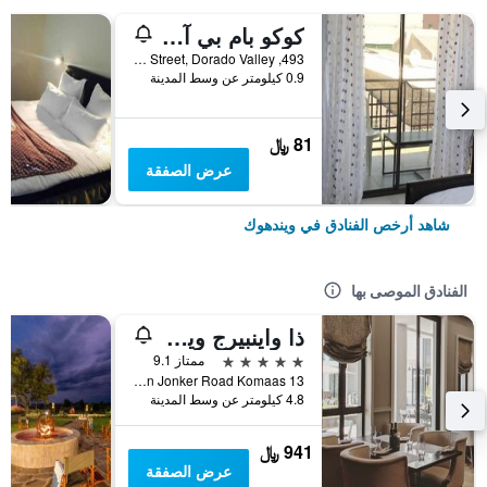
كوكو بام بي آند بي
493, Coco Palm Street, Dorado Valley, ويندهوك, ناميبيا
0.9 كيلومتر عن وسط المدينة
81 ﷼
عرض الصفقة
شاهد أرخص الفنادق في ويندهوك
الفنادق الموصى بها
ذا واينبيرج ويندهوك
5 نجوم
ممتاز 9.1
13 Jan Jonker Road Komaas, ويندهوك, ناميبيا
4.8 كيلومتر عن وسط المدينة
941 ﷼
عرض الصفقة