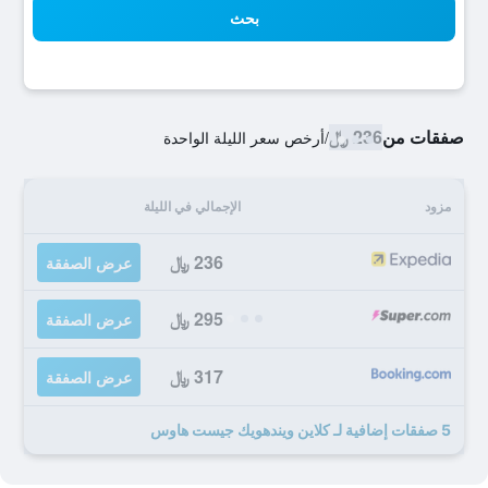
بحث
صفقات من
236 ﷼
/
أرخص سعر الليلة الواحدة
مزود
الإجمالي في الليلة
236 ﷼
عرض الصفقة
295 ﷼
عرض الصفقة
317 ﷼
عرض الصفقة
5 صفقات إضافية لـ كلاين ويندهويك جيست هاوس