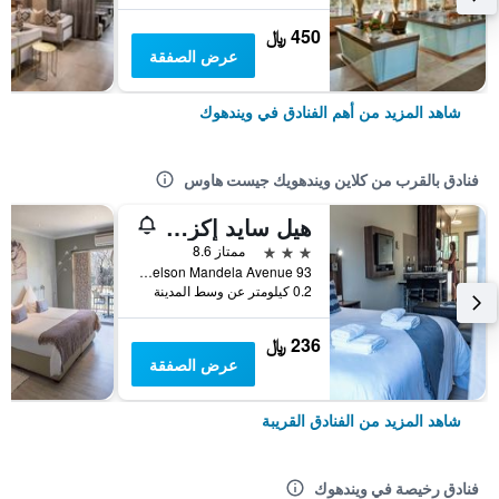
450 ﷼
عرض الصفقة
شاهد المزيد من أهم الفنادق في ويندهوك
فنادق بالقرب من كلاين ويندهويك جيست هاوس
هيل سايد إكزيكيوتيف أكوموديشن
3 نجوم
ممتاز 8.6
93 Nelson Mandela Avenue, ويندهوك, ناميبيا
0.2 كيلومتر عن وسط المدينة
236 ﷼
عرض الصفقة
شاهد المزيد من الفنادق القريبة
فنادق رخيصة في ويندهوك