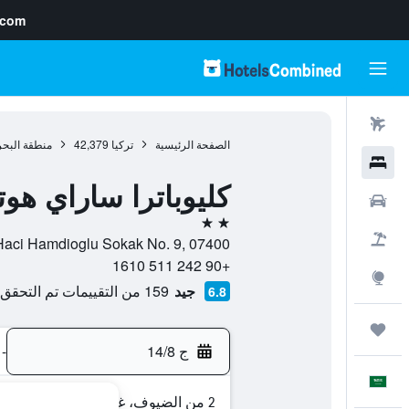
.com
رحلات طيران
الصفحة الرئيسية
تركيا
42,379
منطقة البحر
فنادق
كليوباترا ساراي هوت
سيارات
2 نجمتين
حزم العروض
Saray Mah. Haci Hamdioglu Sokak No. 9, 07400, الانيا, م
+90 242 511 1610
استكشاف
جيد
159 من التقييمات تم التحقق منها
6.8
رحلات
ج 14/8
-
العَرَبِيَّة
2 من الضيوف، غرفة واحدة