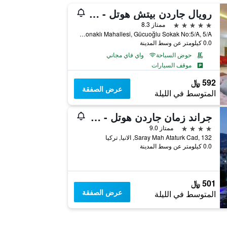
رويال جاردن بيتش هوتل - شامل جميع الخدمات
5 نجوم
ممتاز 8.3
Konaklı Mahallesi, Gücuoğlu Sokak No:5/A, 5/A, الانيا, تركيا
0.0 كيلومتر عن وسط المدينة
حوض السباحة
واي فاي مجاني
موقف السيارات
592 ﷼
عرض الصفقة
المتوسط في الليلة
جراند زمان جاردن هوتل - شامل جميع الخدمات
4 نجوم
ممتاز 9.0
Saray Mah Ataturk Cad, 132, الانيا, تركيا
0.0 كيلومتر عن وسط المدينة
501 ﷼
عرض الصفقة
المتوسط في الليلة