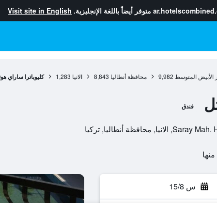
ar.hotelscombined
متوفر أيضاً باللغة الإنجليزية.
Visit site in English
 الأبيض المتوسط
9,982
محافظة أنطاليا
8,843
الانيا
1,283
كليوباترا ساراي هو
ل
فندق
حافظة أنطاليا, تركيا
س 15/8