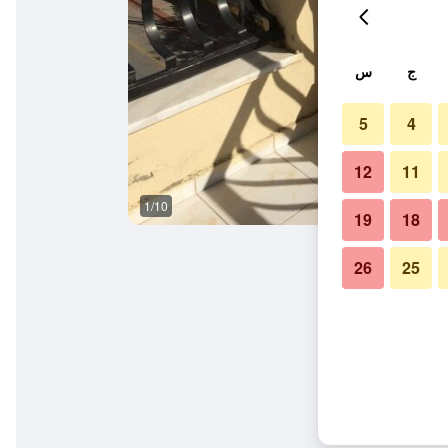
ج
س
5
4
12
11
1/10
آخر
19
18
26
25