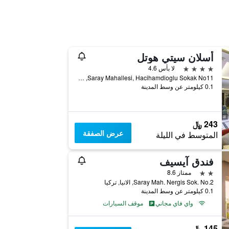
أسلان سيتي هوتل
4 نجوم
لا بأس 4.6
Saray Mahallesi, Hacihamdioglu Sokak No11, الانيا, تركيا
0.1 كيلومتر عن وسط المدينة
243 ﷼
عرض الصفقة
المتوسط في الليلة
فندق آيسيف
2 نجمتين
ممتاز 8.6
Saray Mah. Nergis Sok. No.2, الانيا, تركيا
0.1 كيلومتر عن وسط المدينة
واي فاي مجاني
موقف السيارات
145 ﷼