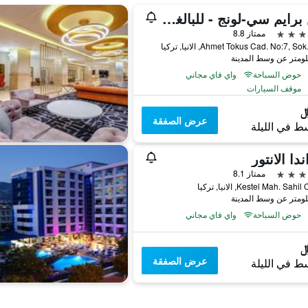
صن برايم سي-لونج - للبالغين فقط
ممتاز 8.8
Ahmet Tokus Cad. No:7, S, الانيا, تركيا
حوض السباحة
واي فاي مجاني
موقف السيارات
عرض الصفقة
ط في الليلة
ندا الانتور
ممتاز 8.1
Kestel Mah. Sah, الانيا, تركيا
حوض السباحة
واي فاي مجاني
عرض الصفقة
ط في الليلة