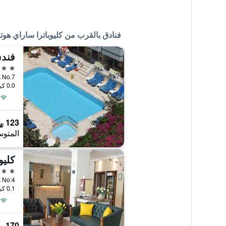
فنادق بالقرب من كليوباترا ساراي هوت
فندق
3 نجوم
0.0 كيلومتر عن وسط المدينة
123 ﷼
المتوس
كليو
2 نجمتين
0.1 كيلومتر عن وسط المدينة
170 ﷼