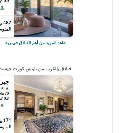
0.0 كيلومتر عن وسط المدينة
487 ﷼
المتوس
شاهد المزيد من أهم الفنادق في ريغا
فنادق بالقرب من نايتس كورت جيس
4 نجوم
70 Gertrudes Iela, ريغا, لاتفيا
0.3 كيلومتر عن وسط المدينة
171 ﷼
المتوس