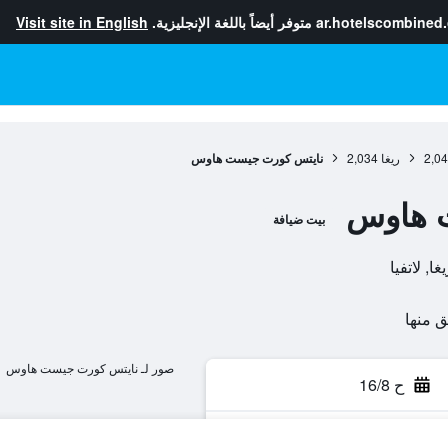
ar.hotelscombined
متوفر أيضاً باللغة الإنجليزية.
Visit site in English
2,0
ريغا
2,034
نايتس كورت جيست هاوس
 هاوس
بيت ضيافة
صور لـ نايتس كورت جيست هاوس
ح 16/8