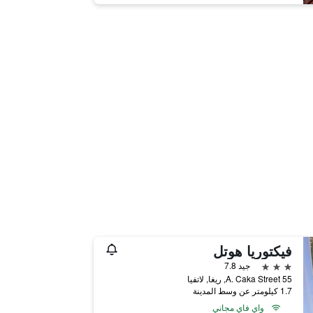
فيكتوريا هوتل
3 نجوم
جيد 7.8
A. Caka Street 55, ريغا, لاتفيا
1.7 كيلومتر عن وسط المدينة
واي فاي مجاني