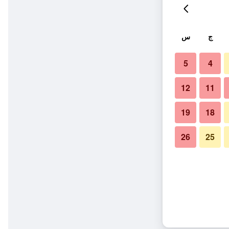
ج
س
5
4
12
11
19
18
26
25