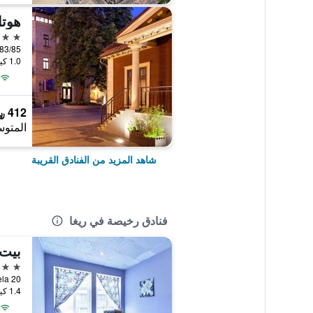
هوت
4 نجوم
83/85 Elizabetes Street, ريغا, لاتفي
1.0 كيلومتر عن وسط المدينة
412 ﷼
المتوس
شاهد المزيد من الفنادق القريبة
فنادق رخيصة في ريغا
بيت
2 نجمتين
20 Ernesta Birznieka-Upiša Iela, ريغا, لاتفيا
1.4 كيلومتر عن وسط المدينة