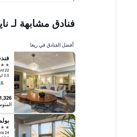
فنادق مشابهة لـ 
أفضل الفنادق في ريغا
فندق
5 نجوم
levard 22
0.0 كيلومتر عن وسط المدينة
1,326 ﷼
المتوس
5 نجوم
aba Iela 24