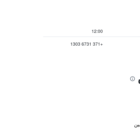
12:00
+371 6731 1303
ين