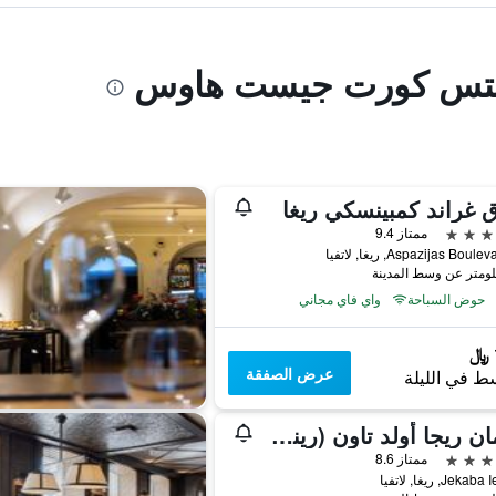
نايتس كورت جيست هاوس
 غراند كمبينسكي ريغا
ممتاز 9.4
Aspazijas Bou, ريغا, لاتفيا
حوض السباحة
واي فاي مجاني
عرض الصفقة
ط في الليلة
بولمان ريجا أولد تاون (رينو فاتد 2025)
ممتاز 8.6
Jek, ريغا, لاتفيا