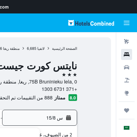
.com
رحلات طيران
الصفحة الرئيسية
لاتفيا
6,685
منطقة ريغا
46
فنادق
نايتس كورت جيست
سيارات
3 نجوم
حزم العروض
75B Bruninieku Iela, 0, ريغا, منطقة ريغا, لاتفيا
+371 6731 1303
استكشاف
ممتاز
888 من التقييمات تم التحقق منها
8.0
رحلات
س 15/8
-
العَرَبِيَّة
2 من الضيوف، غرفة واحدة