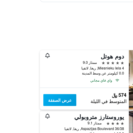
دوم هوتل
5 نجوم
ممتاز 9.0
4 Miesnieku Iela, ريغا, لاتفيا
0.0 كيلومتر عن وسط المدينة
واي فاي مجاني
574 ﷼
عرض الصفقة
المتوسط في الليلة
يوروستارز متروبولي
4 نجوم
ممتاز 9.1
Aspazijas Boulevard 36/38, ريغا, لاتفيا