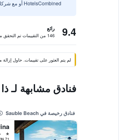
HotelsCombined أو مع شركائنا الخارجيين الموثوقين.
9.4
رائع
146 من التقييمات تم التحقق منها
لم يتم العثور على تقييمات. حاول إزال
فنادق مشابهة لـ ذ
فنادق رخيصة في Sauble Beach
ina
نجمة 
م
71 Sauble Falls Road, Sauble Beach, ON, كندا