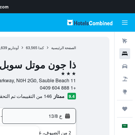
.com
رحلات طيران
الصفحة الرئيسية
كندا
63,565
أونتاريو
,639
فنادق
ذا جون موتل سوبل
سيارات
3 نجوم
حزم العروض
11 Sauble Falls Parkway, N0H 2G0, Sauble Beach, أونتاريو, كندا
+1 888 604 0409
استكشاف
ممتاز
146 من التقييمات تم التحقق منها
9.4
رحلات
خ 13/8
-
العَرَبِيَّة
2 من الضيوف، غرفة واحدة