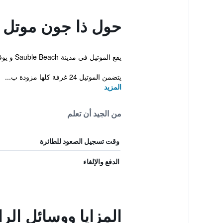
حول ذا جون موتل 
يقع الموتيل في مدينة Sauble Beach و يوفر إنترنت لاسلكي مجاني في الأماكن العامة. كما يقدم هذا الموتيل للنزلاء استعلامات/ناطور، مسبح خارجي ومنطقة مخصصة للتدخين.
يتضمن الموتيل 24 غرفة كلها مزودة ب...
المزيد
من الجيد أن تعلم
وقت تسجيل الصعود للطائرة
الدفع والإلغاء
المزايا ووسائل ال