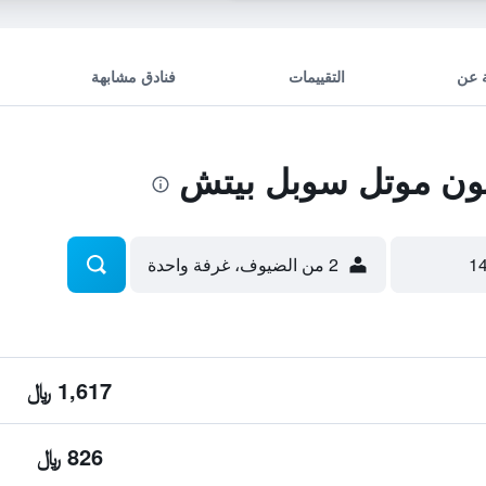
 عن
التقييمات
فنادق مشابهة
ون موتل سوبل بيتش
2 من الضيوف، غرفة واحدة
1,617 ﷼
826 ﷼