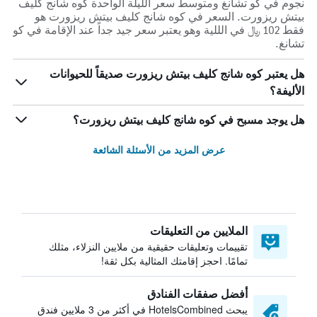
نجوم في كو تشانغ ومتوسط ​​سعر الليلة الواحدة كوه شانج كليف
بيتش ريزورت. السعر في كوه شانج كليف بيتش ريزورت هو
فقط 102 ﷼ في الللية وهو يعتبر سعر جيد جداً عند الإقامة في كو
تشانغ.
هل يعتبر كوه شانج كليف بيتش ريزورت صديقاً للحيوانات
الأليفة؟
هل يوجد مسبح في كوه شانج كليف بيتش ريزورت؟
عرض المزيد من الأسئلة الشائعة
الملايين من التعليقات
تقييمات وتعليقات حقيقية من ملايين النزلاء، مثلك
تمامًا. احجز إقامتك المثالية بكل ثقة!
أفضل صفقات الفنادق
يبحث HotelsCombined في أكثر من 3 ملايين فندق