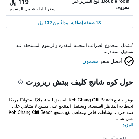
119 ﷼
Double room، نوع السرير غير
معروف
سعر الليلة شامل الرسوم
13 صفقة إضافية ابتداءً من 132 ﷼
*
يشمل المجموع الضرائب المحلية المقدرة والرسوم المستحقة عند
تسجيل المغادرة.
أفضل سعر
مضمون
حول كوه شانج كليف بيتش ريزورت
يوفر منتجع Koh Chang Cliff Beach الصديق للبيئة ملاذًا استوائيًا مريحًا
تُحيط به المناظر الطبيعية. ويشتمل المنتجع على مسبح لا متناهي على
قمة جرف، وشاطئ خاص ومطعم. يقع منتجع Koh Chang Cliff Beach
على شا...
المزيد
من الجيد أن تعلم