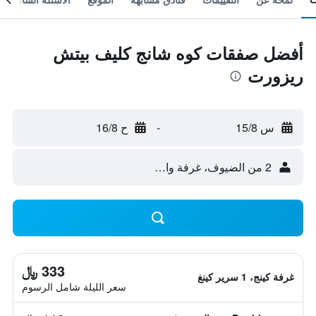
أفضل صفقات كوه شانج كليف بيتش
ريزورت
س 15/8
-
ح 16/8
2 من الضيوف، غرفة واحدة
333 ﷼
غرفة كينج، 1 سرير كينغ
سعر الليلة شامل الرسوم