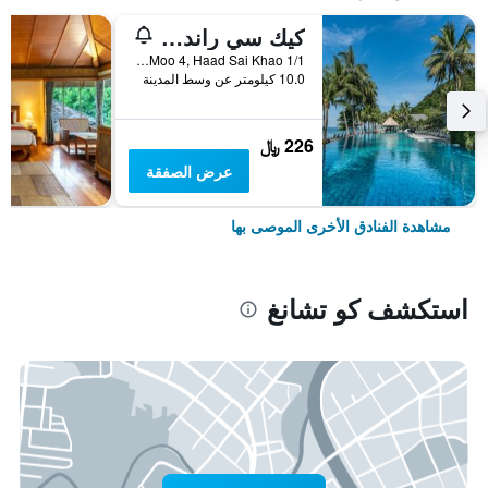
كيك سي راند ريزورت كو تشانج
1/1 Moo 4, Haad Sai Khao, كو تشانغ, تايلاند
10.0 كيلومتر عن وسط المدينة
226 ﷼
عرض الصفقة
مشاهدة الفنادق الأخرى الموصى بها
استكشف كو تشانغ