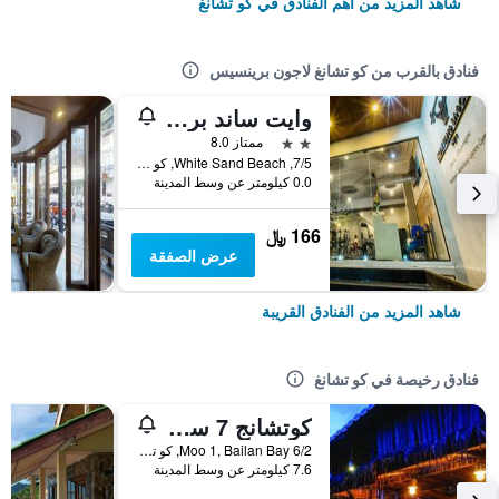
شاهد المزيد من أهم الفنادق في كو تشانغ
فنادق بالقرب من كو تشانغ لاجون برينسيس
وايت ساند برينسيس هوتل
2 نجمتين
ممتاز 8.0
7/5, White Sand Beach, كو تشانغ, تايلاند
0.0 كيلومتر عن وسط المدينة
166 ﷼
عرض الصفقة
شاهد المزيد من الفنادق القريبة
فنادق رخيصة في كو تشانغ
كوتشانج 7 سيفيو بنجالو
6/2 Moo 1, Bailan Bay, كو تشانغ, تايلاند
7.6 كيلومتر عن وسط المدينة