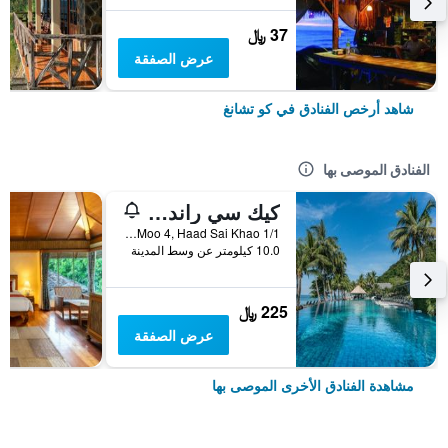
37 ﷼
عرض الصفقة
شاهد أرخص الفنادق في كو تشانغ
الفنادق الموصى بها
كيك سي راند ريزورت كو تشانج
1/1 Moo 4, Haad Sai Khao, كو تشانغ, تايلاند
10.0 كيلومتر عن وسط المدينة
225 ﷼
عرض الصفقة
مشاهدة الفنادق الأخرى الموصى بها