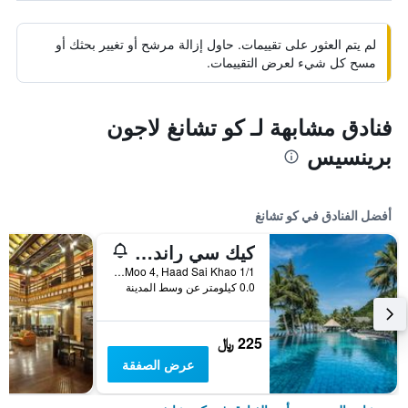
لم يتم العثور على تقييمات. حاول إزالة مرشح أو تغيير بحثك أو
مسح كل شيء لعرض التقييمات.
فنادق مشابهة لـ كو تشانغ لاجون
برينسيس
أفضل الفنادق في كو تشانغ
كيك سي راند ريزورت كو تشانج
1/1 Moo 4, Haad Sai Khao, كو تشانغ, تايلاند
0.0 كيلومتر عن وسط المدينة
225 ﷼
عرض الصفقة