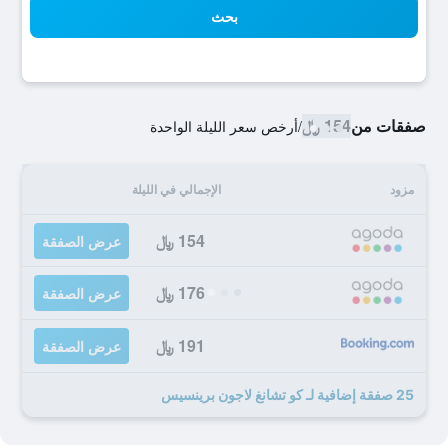
بحث
صفقات من
154 ﷼
/
أرخص سعر الليلة الواحدة
مزود
الإجمالي في الليلة
154 ﷼
عرض الصفقة
176 ﷼
عرض الصفقة
191 ﷼
عرض الصفقة
25 صفقة إضافية لـ كو تشانغ لاجون برينسيس