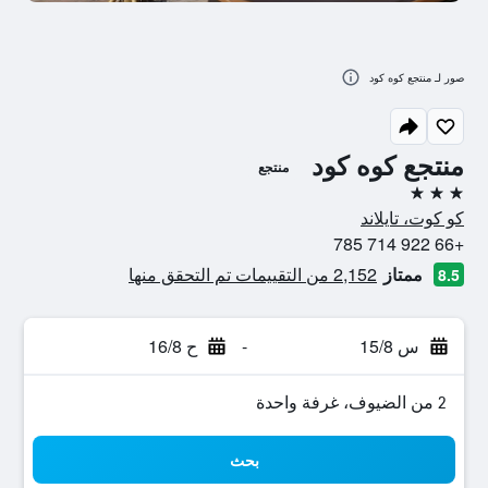
صور لـ منتجع كوه كود
منتجع كوه كود
منتجع
3 نجوم
كو كوت، تايلاند
+66 922 714 785
ممتاز
2,152 من التقييمات تم التحقق منها
8.5
س 15/8
-
ح 16/8
2 من الضيوف، غرفة واحدة
بحث