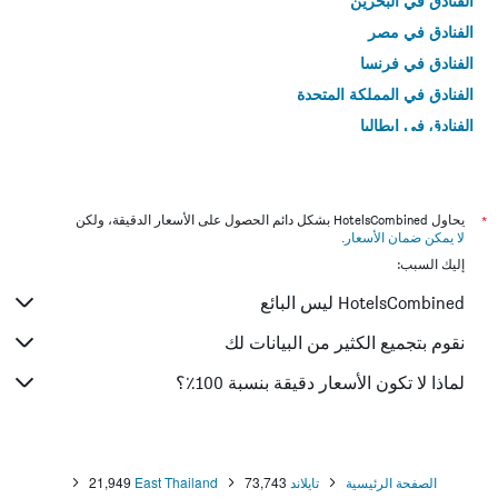
الفنادق في البحرين
الفنادق في مصر
الفنادق في فرنسا
الفنادق في المملكة المتحدة
الفنادق في إيطاليا
الفنادق في تايلاند
*
يحاول HotelsCombined بشكل دائم الحصول على الأسعار الدقيقة، ولكن
لا يمكن ضمان الأسعار
.
إليك السبب:
HotelsCombined ليس البائع
نقوم بتجميع الكثير من البيانات لك
لماذا لا تكون الأسعار دقيقة بنسبة 100٪؟
الصفحة الرئيسية
تايلاند
73,743
East Thailand
21,949