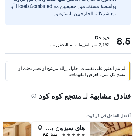
بواسطة مستخدمين حقيقيين مع HotelsCombined أو
مع شركائنا الخارجيين الموثوقين.
8.5
جيد جدًا
2,152 من التقييمات تم التحقق منها
لم يتم العثور على تقييمات. حاول إزالة مرشح أو تغيير بحثك أو
مسح كل شيء لعرض التقييمات.
فنادق مشابهة لـ منتجع كوه كود
أفضل الفنادق في كو كوت
هاي سيزون بوول فيلا آند سبا
5 نجوم
ممتاز 9.2