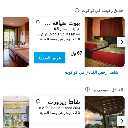
فنادق رخيصة في كو كوت
بيوت ضيافة كاما سيري كوه كوود
2 نجمتين
ممتاز 8.5
44 Moo 1 Soi Kaset, كو كوت, تايلاند
1.8 كيلومتر عن وسط المدينة
67 ﷼
عرض الصفقة
شاهد أرخص الفنادق في كو كوت
الفنادق الموصى بها
شانتا ريزورت
20/3 Moo 2 Tambon Kohkood, كو كوت, تايلاند
3.3 كيلومتر عن وسط المدينة