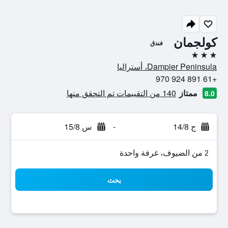
كولجمان
فندق
3 نجوم
Dampier Peninsula، أستراليا
+61 891 924 970
ممتاز
140 من التقييمات تم التحقق منها
8.0
ج 14/8
-
س 15/8
2 من الضيوف، غرفة واحدة
بحث