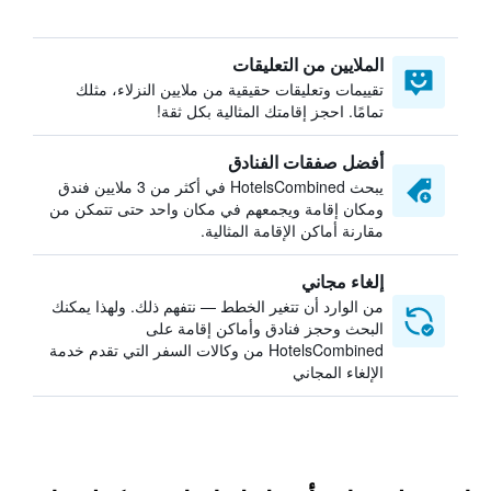
الملايين من التعليقات
تقييمات وتعليقات حقيقية من ملايين النزلاء، مثلك
تمامًا. احجز إقامتك المثالية بكل ثقة!
أفضل صفقات الفنادق
يبحث HotelsCombined في أكثر من 3 ملايين فندق
ومكان إقامة ويجمعهم في مكان واحد حتى تتمكن من
مقارنة أماكن الإقامة المثالية.
إلغاء مجاني
من الوارد أن تتغير الخطط — نتفهم ذلك. ولهذا يمكنك
البحث وحجز فنادق وأماكن إقامة على
HotelsCombined من وكالات السفر التي تقدم خدمة
الإلغاء المجاني