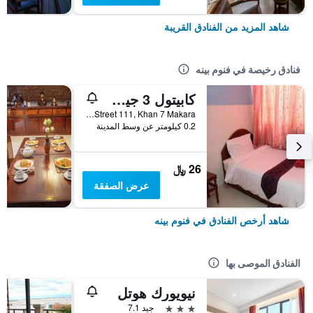
شاهد المزيد من الفنادق القريبة
فنادق رخيصة في فنوم بينه
كابيتول 3 جيست هاوس
6CE0, Street 111, Khan 7 Makara, فنوم بينه, كمبوديا
0.2 كيلومتر عن وسط المدينة
26 ﷼
عرض الصفقة
شاهد أرخص الفنادق في فنوم بينه
الفنادق الموصى بها
نيويورك هوتل
3 نجوم
جيد 7.1