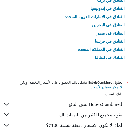
الفنادق في تركيا
الفنادق في إندونيسيا
الفنادق في الامارات العربية المتحدة
الفنادق في البحرين
الفنادق في مصر
الفنادق في فرنسا
الفنادق في المملكة المتحدة
الفنادق في إيطاليا
الفنادق في تايلاند
*
يحاول HotelsCombined بشكل دائم الحصول على الأسعار الدقيقة، ولكن
لا يمكن ضمان الأسعار
.
إليك السبب:
HotelsCombined ليس البائع
نقوم بتجميع الكثير من البيانات لك
لماذا لا تكون الأسعار دقيقة بنسبة 100٪؟