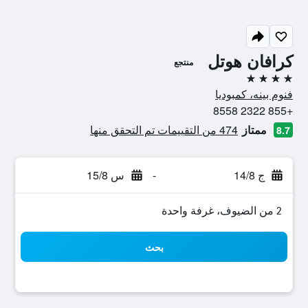
كرافان هوتل
منتجع
4 نجوم
فنوم بينه، كمبوديا
+855 2322 8558
ممتاز
474 من التقييمات تم التحقق منها
8.7
ج 14/8
-
س 15/8
2 من الضيوف، غرفة واحدة
بحث