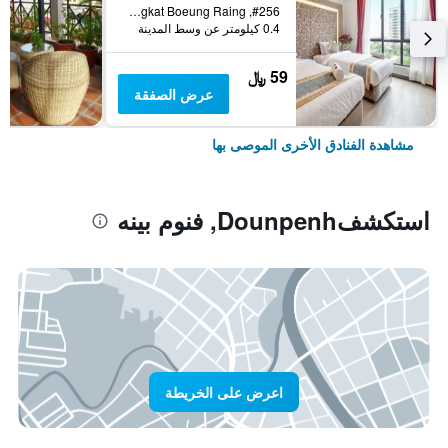
#256, Street Monivong Blvd, Sangkat Boeung Raing, فنوم بينه, كمبوديا
0.4 كيلومتر عن وسط المدينة
59 ﷼
عرض الصفقة
مشاهدة الفنادق الأخرى الموصى بها
استكشفDounpenh, فنوم بينه
اعرض على الخريطة