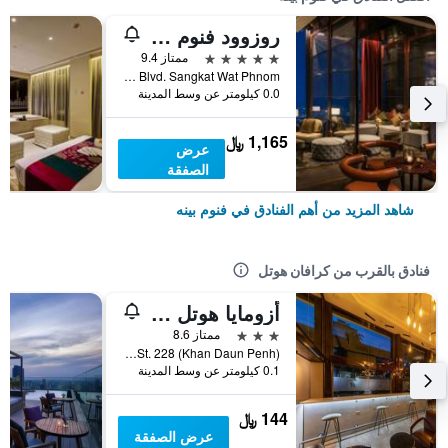
روزوود فنوم بين
5 نجوم
ممتاز 9.4
No. 66 Monivong Blvd. Sangkat Wat Phnom, فنوم بينه, كمبوديا
0.0 كيلومتر عن وسط المدينة
1,165 ﷼
عرض
الصفقة
شاهد المزيد من أهم الفنادق في فنوم بينه
فنادق بالقرب من كرافان هوتل
أزومايا هوتل فنوم بين
3 نجوم
ممتاز 8.6
No. 302 St. 228 (Khan Daun Penh), فنوم بينه, كمبوديا
0.1 كيلومتر عن وسط المدينة
144 ﷼
عرض الصفقة