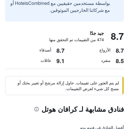
بواسطة مستخدمين حقيقيين مع HotelsCombined أو
مع شركائنا الخارجيين الموثوقين.
8.7
جيد جدًا
474 من التقييمات تم التحقق منها
8.7
8.7
الأزواج
أصدقاء
9.1
8.5
منفرد
عائلات
لم يتم العثور على تقييمات. حاول إزالة مرشح أو تغيير بحثك أو
مسح كل شيء لعرض التقييمات.
فنادق مشابهة لـ كرافان هوتل
أفضل الفنادق في فنوم بينه