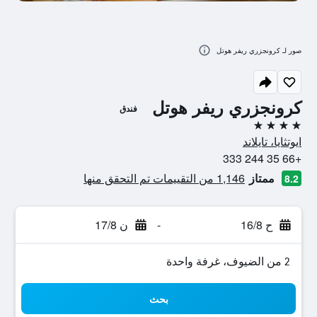
صور لـ كرونجزري ريفر هوتل
كرونجزري ريفر هوتل
فندق
4 نجوم
ايوتثايا، تايلاند
+66 35 244 333
ممتاز
1,146 من التقييمات تم التحقق منها
8.2
ح 16/8
-
ن 17/8
2 من الضيوف، غرفة واحدة
بحث