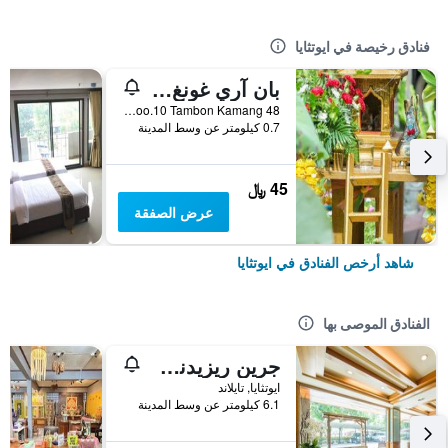
فنادق رخيصة في ايوتثايا
بان آري غونغ يرفيرسايد هومستاي
48 Moo.10 Tambon Kamang, ايوتثايا, تايلاند
0.7 كيلومتر عن وسط المدينة
45 ﷼
عرض الصفقة
شاهد أرخص الفنادق في ايوتثايا
الفنادق الموصى بها
جرين ريزيدنس أيوتايا - اعتماد SHA Plus
ايوتثايا, تايلاند
6.1 كيلومتر عن وسط المدينة