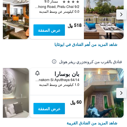
4 نجوم
ممتاز 9.0
9/2 Moo 4, U-Thong Road, Pratu Chai, ايوتثايا, تايلاند
0.0 كيلومتر عن وسط المدينة
518 ﷼
عرض الصفقة
شاهد المزيد من أهم الفنادق في ايوتثايا
فنادق بالقرب من كرونجزري ريفر هوتل
بان بوسارا
64/14 Soi Bua Wan, Bang Ian Rd, T.Horattanachai, Muang Phranakorn Si Ayutthaya, ايوتثايا, تايلاند
1.0 كيلومتر عن وسط المدينة
60 ﷼
عرض الصفقة
شاهد المزيد من الفنادق القريبة