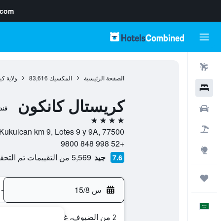
.com
رحلات طيران
الصفحة الرئيسية
المكسيك
83,616
ولاية كي
فنادق
كريستال كانكون
سيارات
فند
4 نجوم
حزم العروض
Paseo Kukulcan km 9, Lotes 9 y 9A, 77500, كانكون, ولاية كينتانا
+52 998 848 9800
استكشاف
جيد
5,569 من التقييمات تم التحقق منها
7.6
رحلات
س 15/8
-
العَرَبِيَّة
2 من الضيوف، غرفة واحدة