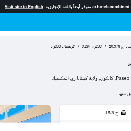
ar.hotelscombined
متوفر أيضاً باللغة الإنجليزية.
Visit site in English
نتانا رو
20,378
كانكون
3,284
كريستال كانكون
ق
 رو, المكسيك
ح 16/8