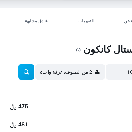
 عن
التقييمات
فنادق مشابهة
تال كانكون
2 من الضيوف، غرفة واحدة
475 ﷼
481 ﷼