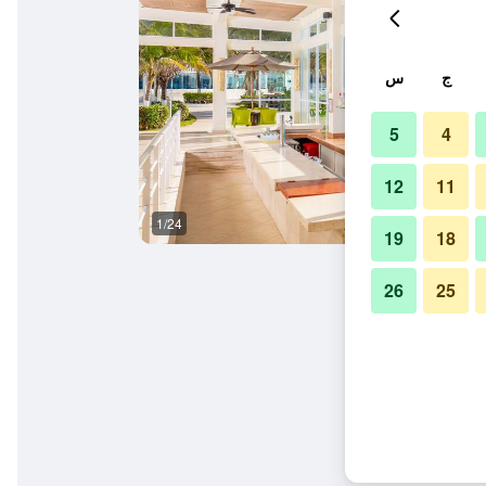
ج
س
5
4
12
11
1/24
آخر
19
18
26
25