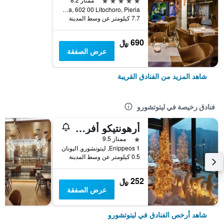
Gritsa, 602 00 Litochoro, Pieria, ليتوتشورو, اليونان
7.7 كيلومتر عن وسط المدينة
690 ﷼
عرض الصفقة
شاهد المزيد من الفنادق القريبة
فنادق رخيصة في ليتوتشورو
أرهونتيكو أفروديتي
نجمة واحدة
ممتاز 9.5
Enippeos 1, ليتوتشورو, اليونان
0.5 كيلومتر عن وسط المدينة
252 ﷼
عرض الصفقة
شاهد أرخص الفنادق في ليتوتشورو