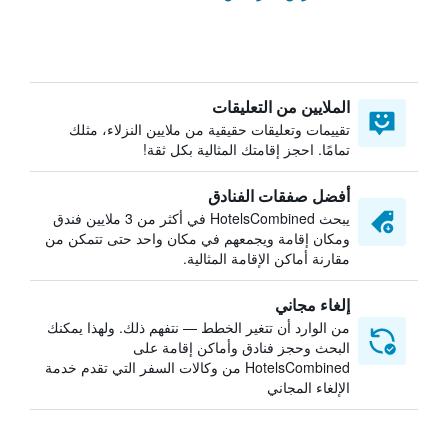
الملايين من التعليقات
تقييمات وتعليقات حقيقية من ملايين النزلاء، مثلك
تمامًا. احجز إقامتك المثالية بكل ثقة!
أفضل صفقات الفنادق
يبحث HotelsCombined في أكثر من 3 ملايين فندق
ومكان إقامة ويجمعهم في مكان واحد حتى تتمكن من
مقارنة أماكن الإقامة المثالية.
إلغاء مجاني
من الوارد أن تتغير الخطط — نتفهم ذلك. ولهذا يمكنك
البحث وحجز فنادق وأماكن إقامة على
HotelsCombined من وكالات السفر التي تقدم خدمة
الإلغاء المجاني