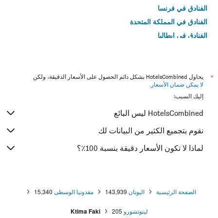
الفنادق في فرنسا
الفنادق في المملكة المتحدة
الفنادق في إيطاليا
الفنادق في تايلاند
*
يحاول HotelsCombined بشكل دائم الحصول على الأسعار الدقيقة، ولكن
لا يمكن ضمان الأسعار
.
إليك السبب:
HotelsCombined ليس البائع
نقوم بتجميع الكثير من البيانات لك
لماذا لا تكون الأسعار دقيقة بنسبة 100٪؟
الصفحة الرئيسية
اليونان
143,939
مقدونيا الوسطى
15,340
ليتوتشورو
205
Ktima Faki