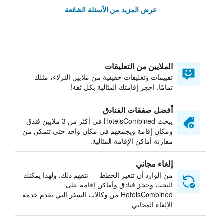
عرض المزيد من الأسئلة الشائعة
الملايين من التعليقات
تقييمات وتعليقات حقيقية من ملايين النزلاء، مثلك
تمامًا. احجز إقامتك المثالية بكل ثقة!
أفضل صفقات الفنادق
يبحث HotelsCombined في أكثر من 3 ملايين فندق
ومكان إقامة ويجمعهم في مكان واحد حتى تتمكن من
مقارنة أماكن الإقامة المثالية.
إلغاء مجاني
من الوارد أن تتغير الخطط — نتفهم ذلك. ولهذا يمكنك
البحث وحجز فنادق وأماكن إقامة على
HotelsCombined من وكالات السفر التي تقدم خدمة
الإلغاء المجاني