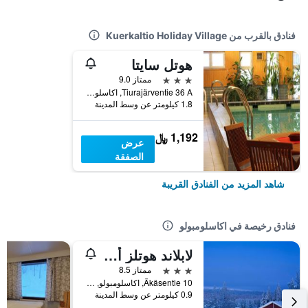
فنادق بالقرب من Kuerkaltio Holiday Village
هوتل سايتا
3 نجوم
ممتاز 9.0
Tiurajärventie 36 A, اكاسلومبولو, مقاطعة لابي, فنلندا
1.8 كيلومتر عن وسط المدينة
1,192 ﷼
عرض
الصفقة
شاهد المزيد من الفنادق القريبة
فنادق رخيصة في اكاسلومبولو
لابلاند هوتلز أكاشوتلي
3 نجوم
ممتاز 8.5
Äkäsentie 10, اكاسلومبولو, مقاطعة لابي, فنلندا
0.9 كيلومتر عن وسط المدينة