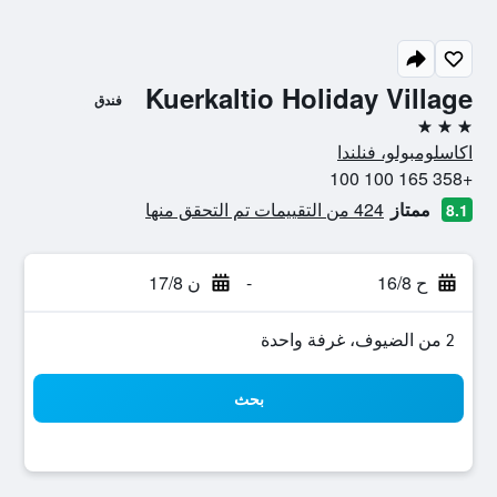
Kuerkaltio Holiday Village
فندق
3 نجوم
اكاسلومبولو، فنلندا
+358 165 100 100
ممتاز
424 من التقييمات تم التحقق منها
8.1
ح 16/8
-
ن 17/8
2 من الضيوف، غرفة واحدة
بحث