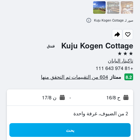
صور لـ Kuju Kogen Cottage
Kuju Kogen Cottage
فندق
3 نجوم
تاكيتا، اليابان
+81 974 643 111
ممتاز
604 من التقييمات تم التحقق منها
8.2
ح 16/8
-
ن 17/8
2 من الضيوف، غرفة واحدة
بحث