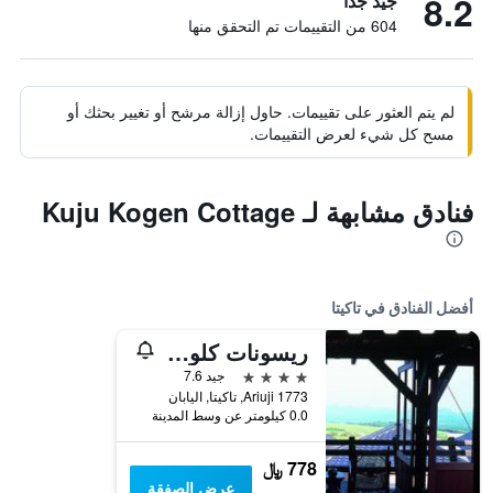
8.2
جيد جدًا
604 من التقييمات تم التحقق منها
لم يتم العثور على تقييمات. حاول إزالة مرشح أو تغيير بحثك أو
مسح كل شيء لعرض التقييمات.
فنادق مشابهة لـ Kuju Kogen Cottage
أفضل الفنادق في تاكيتا
ريسونات كلوب كوجو
4 نجوم
جيد 7.6
1773 Ariuji, تاكيتا, اليابان
0.0 كيلومتر عن وسط المدينة
778 ﷼
عرض الصفقة