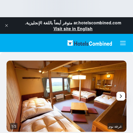
ar.hotelscombined.com
متوفر أيضاً باللغة الإنجليزية.
Visit site in English
غرفة نوم
1/3
م